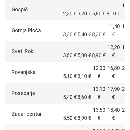
11,
Gospić
2,30 €
3,70 €
5,80 €
8,10 €
€
11,40
16,
Gornja Ploča
3,30 €
5,40 €
8,30 €
€
€
12,20
18,
Sveti Rok
3,60 €
5,80 €
8,90 €
€
€
12,30
16,80
24,
Rovanjska
5,10 €
8,10 €
€
€
€
13,10
17,90
26,
Posedarje
5,40 €
8,60 €
€
€
€
13,50
18,40
27,
Zadar centar
5,50 €
8,90 €
€
€
€