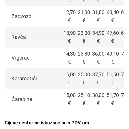
12,70
21,00
31,80
43,40
63,
Zagvozd
€
€
€
€
€
13,90
23,00
34,90
47,60
69,
Ravča
€
€
€
€
€
14,30
23,80
36,00
49,10
72,
Vrgorac
€
€
€
€
€
15,00
25,00
37,70
51,50
75,
Karamatići
€
€
€
€
€
15,00
25,10
38,00
51,70
76,
Čarapine
€
€
€
€
€
Cijene cestarine iskazane su s PDV-om