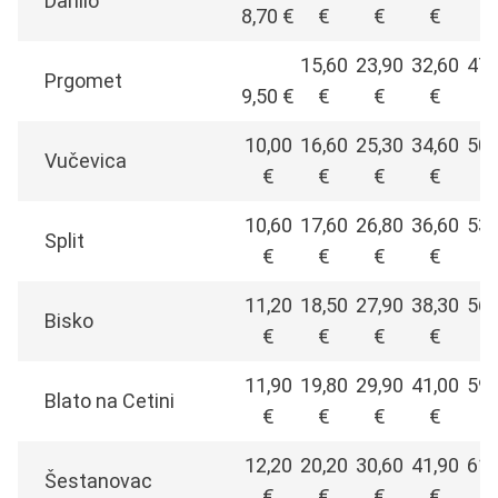
Danilo
8,70 €
€
€
€
€
15,60
23,90
32,60
47,
Prgomet
9,50 €
€
€
€
€
10,00
16,60
25,30
34,60
50,
Vučevica
€
€
€
€
€
10,60
17,60
26,80
36,60
53,
Split
€
€
€
€
€
11,20
18,50
27,90
38,30
56,
Bisko
€
€
€
€
€
11,90
19,80
29,90
41,00
59,
Blato na Cetini
€
€
€
€
€
12,20
20,20
30,60
41,90
61,
Šestanovac
€
€
€
€
€