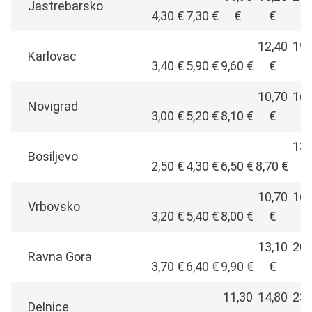
Jastrebarsko
4,30 €
7,30 €
€
€
€
12,40
19,
Karlovac
3,40 €
5,90 €
9,60 €
€
€
10,70
16,
Novigrad
3,00 €
5,20 €
8,10 €
€
€
13,
Bosiljevo
2,50 €
4,30 €
6,50 €
8,70 €
€
10,70
16,
Vrbovsko
3,20 €
5,40 €
8,00 €
€
€
13,10
20,
Ravna Gora
3,70 €
6,40 €
9,90 €
€
€
11,30
14,80
23,
Delnice