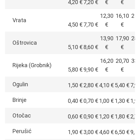
4,20 €
7,20 €
€
€
€
12,30
16,10
25,
Vrata
4,50 €
7,70 €
€
€
€
13,90
17,90
28,
Oštrovica
5,10 €
8,60 €
€
€
€
16,20
20,70
33,
Rijeka (Grobnik)
5,80 €
9,90 €
€
€
€
Ogulin
1,50 €
2,80 €
4,10 €
5,40 €
7,9
Brinje
0,40 €
0,70 €
1,00 €
1,30 €
1,9
Otočac
0,60 €
0,90 €
1,20 €
1,80 €
2,7
Perušić
1,90 €
3,00 €
4,60 €
6,50 €
9,5