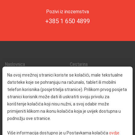
Pozivi iz inozemstva
+385 1 650 4899
Naslovnica
Cestarina
O nama
Promet i sigurnost
Na ovoj mrežnoj stranici koriste se kolačići, male tekstualne
Kontakt
Servisne informacije
datoteke koje se pohranjuju na računalo, tablet ili mobilni
Reklamacija
telefon korisnika (posjetitelja stranice). Prilikom prvog posjeta
stranici korisnik može dati ili uskratiti svoju privolu za
korištenje kolačića koji nisu nužni, a svoj odabir može
Javna nabava
Izjava o pristupačnosti
primijeniti klikom na ikonu kolačića koja je uvijek dostupna u
Odnosi s javnošću
Pravo na pristup informacijama
podnožju ove stranice.
Društvena odgovornost
Politika privatnosti
Više informacija dostupno je u Postavkama kolačića
ovdje