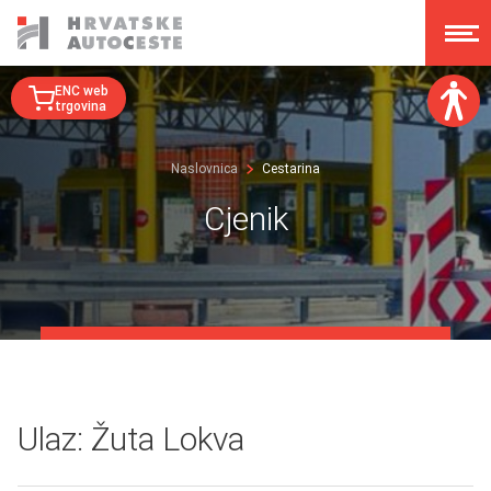
ENC web
trgovina
Veličina fonta:
Naslovnica
Cestarina
A
A
A
A
Cjenik
Disleksija:
Kontrast:
Poništi izmjene
Ulaz: Žuta Lokva