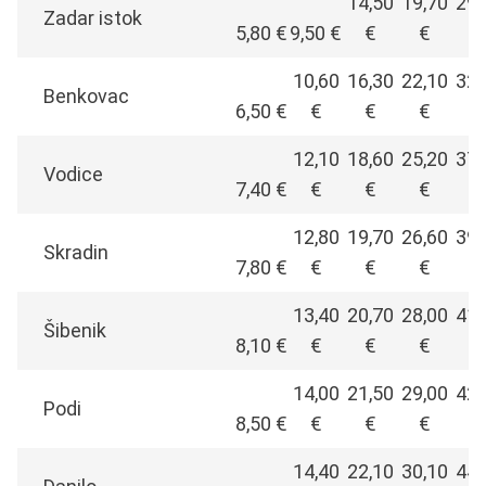
14,50
19,70
29,
Zadar istok
5,80 €
9,50 €
€
€
€
10,60
16,30
22,10
32,
Benkovac
6,50 €
€
€
€
€
12,10
18,60
25,20
37,
Vodice
7,40 €
€
€
€
€
12,80
19,70
26,60
39,
Skradin
7,80 €
€
€
€
€
13,40
20,70
28,00
41,
Šibenik
8,10 €
€
€
€
€
14,00
21,50
29,00
42,
Podi
8,50 €
€
€
€
€
14,40
22,10
30,10
44,