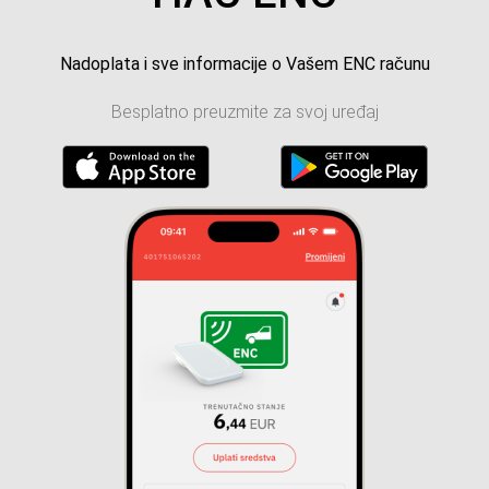
Nadoplata i sve informacije o Vašem ENC računu
Besplatno preuzmite za svoj uređaj