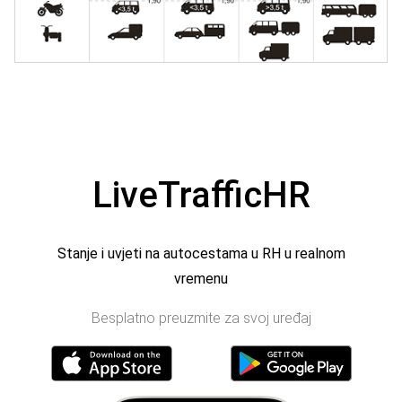
LiveTrafficHR
Stanje i uvjeti na autocestama u RH u realnom
vremenu
Besplatno preuzmite za svoj uređaj