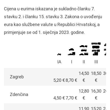
Cijena u eurima iskazana je sukladno članku 7.
stavku 2. i članku 15. stavku 3. Zakona o uvođenju
eura kao službene valute u Republici Hrvatskoj, a
primjenjuje se od 1. siječnja 2023. godine.
IA
I
II
III
I
14,50
18,50
30,
Zagreb
5,20 €
8,70 €
€
€
€
12,80
16,30
26,
Zdenčina
4,50 €
7,70 €
€
€
€
11,90
15,20
24,