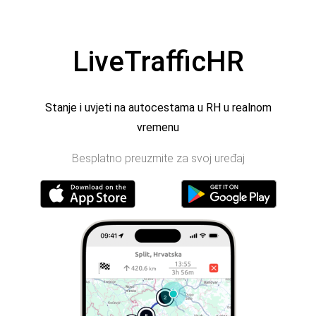
LiveTrafficHR
Stanje i uvjeti na autocestama u RH u realnom
vremenu
Besplatno preuzmite za svoj uređaj