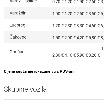
Varaž. Toplice
0,70 €
1,20 €
1,90 €
2,60 €
3,8
Varaždin
1,00 €
1,70 €
2,50 €
3,50 €
5,1
Ludbreg
1,20 €
2,30 €
3,30 €
4,60 €
6,7
Čakovec
1,50 €
2,90 €
4,20 €
5,80 €
8,4
12,
Goričan
2,30 €
4,10 €
5,90 €
8,20 €
€
Cijene cestarine iskazane su s PDV-om
Skupine vozila