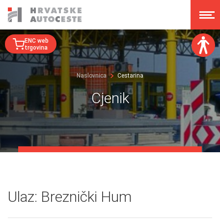
ENC web
trgovina
Veličina fonta:
Naslovnica
Cestarina
A
A
A
A
Cjenik
Disleksija:
Kontrast:
Poništi izmjene
Ulaz: Breznički Hum