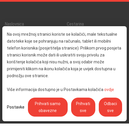
Naslovnica
Cestarina
O nama
Promet i sigurnost
Na ovoj mrežnoj stranici koriste se kolačići, male tekstualne
Kontakt
Servisne informacije
datoteke koje se pohranjuju na računalo, tablet ili mobilni
Reklamacija
telefon korisnika (posjetitelja stranice). Prilikom prvog posjeta
stranici korisnik može dati ili uskratiti svoju privolu za
korištenje kolačića koji nisu nužni, a svoj odabir može
Javna nabava
Izjava o pristupačnosti
primijeniti klikom na ikonu kolačića koja je uvijek dostupna u
Odnosi s javnošću
Pravo na pristup informacijama
podnožju ove stranice.
Društvena odgovornost
Politika privatnosti
Više informacija dostupno je u Postavkama kolačića
ovdje
Postavke kolačića
Prihvati samo
Prihvati
Odbaci
Postavke
obavezne
sve
sve
Ulica Stjepana Širole 4, 10 000 Zagreb - Hrvatske autoceste d.o.o.,