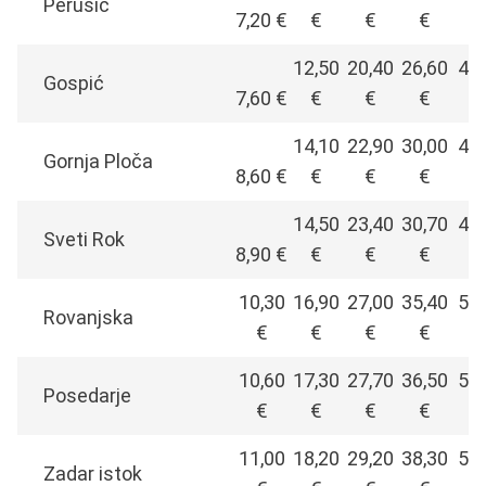
Perušić
7,20 €
€
€
€
12,50
20,40
26,60
42,
Gospić
7,60 €
€
€
€
14,10
22,90
30,00
46,
Gornja Ploča
8,60 €
€
€
€
14,50
23,40
30,70
48,
Sveti Rok
8,90 €
€
€
€
10,30
16,90
27,00
35,40
55,
Rovanjska
€
€
€
€
10,60
17,30
27,70
36,50
56,
Posedarje
€
€
€
€
11,00
18,20
29,20
38,30
59,
Zadar istok