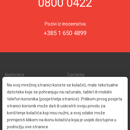
0800 0422
Pozivi iz inozemstva
+385 1 650 4899
Naslovnica
Cestarina
O nama
Promet i sigurnost
Na ovoj mrežnoj stranici koriste se kolačići, male tekstualne
Kontakt
Servisne informacije
datoteke koje se pohranjuju na računalo, tablet ili mobilni
Reklamacija
telefon korisnika (posjetitelja stranice). Prilikom prvog posjeta
stranici korisnik može dati ili uskratiti svoju privolu za
korištenje kolačića koji nisu nužni, a svoj odabir može
Javna nabava
Izjava o pristupačnosti
primijeniti klikom na ikonu kolačića koja je uvijek dostupna u
Odnosi s javnošću
Pravo na pristup informacijama
podnožju ove stranice.