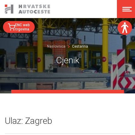
ENC web
trgovina
Veličina fonta:
Naslovnica
Cestarina
A
A
A
A
Cjenik
Disleksija:
Kontrast:
Poništi izmjene
Ulaz: Zagreb