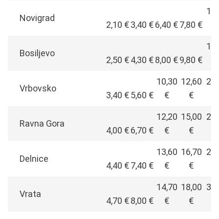
13,
Novigrad
2,10 €
3,40 €
6,40 €
7,80 €
17,
Bosiljevo
2,50 €
4,30 €
8,00 €
9,80 €
10,30
12,60
22,
Vrbovsko
3,40 €
5,60 €
€
€
12,20
15,00
26,
Ravna Gora
4,00 €
6,70 €
€
€
13,60
16,70
29,
Delnice
4,40 €
7,40 €
€
€
14,70
18,00
31,
Vrata
4,70 €
8,00 €
€
€