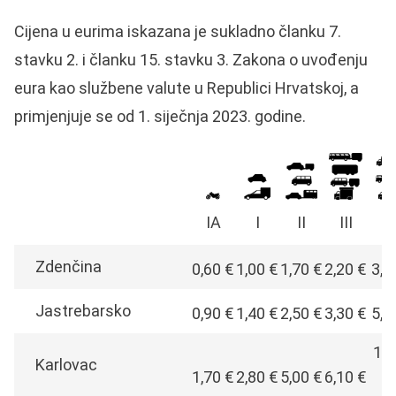
Cijena u eurima iskazana je sukladno članku 7.
stavku 2. i članku 15. stavku 3. Zakona o uvođenju
eura kao službene valute u Republici Hrvatskoj, a
primjenjuje se od 1. siječnja 2023. godine.
IA
I
II
III
I
Zdenčina
0,60 €
1,00 €
1,70 €
2,20 €
3,8
Jastrebarsko
0,90 €
1,40 €
2,50 €
3,30 €
5,7
10,
Karlovac
1,70 €
2,80 €
5,00 €
6,10 €