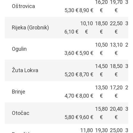
16,20
19,70
34,
Oštrovica
5,30 €
8,90 €
€
€
10,10
18,50
22,50
39,
Rijeka (Grobnik)
6,10 €
€
€
€
10,50
13,10
22,
Ogulin
3,60 €
5,90 €
€
€
14,50
18,50
30,
Žuta Lokva
5,20 €
8,70 €
€
€
13,50
17,20
28,
Brinje
4,70 €
8,00 €
€
€
15,80
20,40
32,
Otočac
5,80 €
9,60 €
€
€
11,80
19,30
25,00
39,