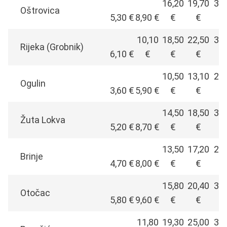
16,20
19,70
34,
Oštrovica
5,30 €
8,90 €
€
€
10,10
18,50
22,50
39,
Rijeka (Grobnik)
6,10 €
€
€
€
10,50
13,10
22,
Ogulin
3,60 €
5,90 €
€
€
14,50
18,50
30,
Žuta Lokva
5,20 €
8,70 €
€
€
13,50
17,20
28,
Brinje
4,70 €
8,00 €
€
€
15,80
20,40
32,
Otočac
5,80 €
9,60 €
€
€
11,80
19,30
25,00
39,