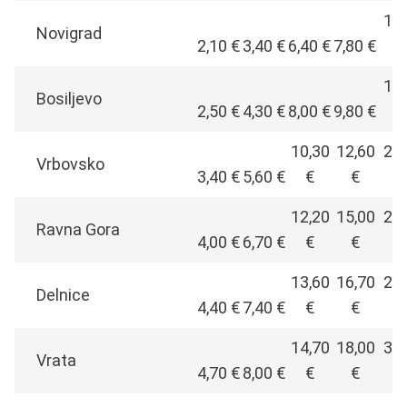
13,
Novigrad
2,10 €
3,40 €
6,40 €
7,80 €
17,
Bosiljevo
2,50 €
4,30 €
8,00 €
9,80 €
10,30
12,60
22,
Vrbovsko
3,40 €
5,60 €
€
€
12,20
15,00
26,
Ravna Gora
4,00 €
6,70 €
€
€
13,60
16,70
29,
Delnice
4,40 €
7,40 €
€
€
14,70
18,00
31,
Vrata
4,70 €
8,00 €
€
€