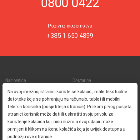
0800 0422
Pozivi iz inozemstva
+385 1 650 4899
Naslovnica
Cestarina
O nama
Promet i sigurnost
Na ovoj mrežnoj stranici koriste se kolačići, male tekstualne
Kontakt
Servisne informacije
datoteke koje se pohranjuju na računalo, tablet ili mobilni
Reklamacija
telefon korisnika (posjetitelja stranice). Prilikom prvog posjeta
stranici korisnik može dati ili uskratiti svoju privolu za
korištenje kolačića koji nisu nužni, a svoj odabir može
Javna nabava
Izjava o pristupačnosti
primijeniti klikom na ikonu kolačića koja je uvijek dostupna u
Odnosi s javnošću
Pravo na pristup informacijama
podnožju ove stranice.