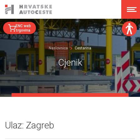
ENC web
trgovina
Veličina fonta:
Naslovnica
Cestarina
A
A
A
A
Cjenik
Disleksija:
Kontrast:
Poništi izmjene
Ulaz: Zagreb