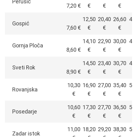
Perušić
7,20 €
€
€
€
12,50
20,40
26,60
42,
Gospić
7,60 €
€
€
€
14,10
22,90
30,00
46,
Gornja Ploča
8,60 €
€
€
€
14,50
23,40
30,70
48,
Sveti Rok
8,90 €
€
€
€
10,30
16,90
27,00
35,40
55,
Rovanjska
€
€
€
€
10,60
17,30
27,70
36,50
56,
Posedarje
€
€
€
€
11,00
18,20
29,20
38,30
59,
Zadar istok