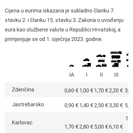
Cijena u eurima iskazana je sukladno članku 7.
stavku 2. i članku 15. stavku 3. Zakona o uvođenju
eura kao službene valute u Republici Hrvatskoj, a
primjenjuje se od 1. siječnja 2023. godine.
IA
I
II
III
I
Zdenčina
0,60 €
1,00 €
1,70 €
2,20 €
3,8
Jastrebarsko
0,90 €
1,40 €
2,50 €
3,30 €
5,7
10,
Karlovac
1,70 €
2,80 €
5,00 €
6,10 €