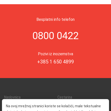
Besplatni info telefon
0800 0422
Pozivi iz inozemstva
+385 1 650 4899
Naslovnica
Cestarina
O nama
Promet i sigurnost
Na ovoj mrežnoj stranici koriste se kolačići, male tekstualne