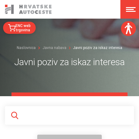
ENC web
trgovina
Veličina fonta:
Naslovnica
Javna nabava
Javni poziv za iskaz interesa
A
A
A
A
Javni poziv za iskaz interesa
Disleksija:
Kontrast:
Poništi izmjene