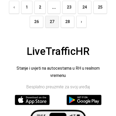
...
‹
1
2
23
24
25
26
27
28
›
LiveTrafficHR
Stanje i uvjeti na autocestama u RH u realnom
vremenu
Besplatno preuzmite za svoj uređaj