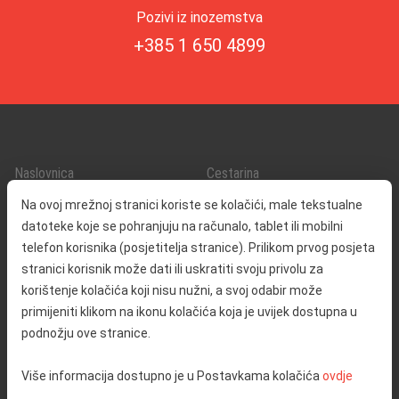
Pozivi iz inozemstva
+385 1 650 4899
Naslovnica
Cestarina
O nama
Promet i sigurnost
Na ovoj mrežnoj stranici koriste se kolačići, male tekstualne
Kontakt
Servisne informacije
datoteke koje se pohranjuju na računalo, tablet ili mobilni
Reklamacija
telefon korisnika (posjetitelja stranice). Prilikom prvog posjeta
stranici korisnik može dati ili uskratiti svoju privolu za
korištenje kolačića koji nisu nužni, a svoj odabir može
Javna nabava
Izjava o pristupačnosti
primijeniti klikom na ikonu kolačića koja je uvijek dostupna u
Odnosi s javnošću
Pravo na pristup informacijama
podnožju ove stranice.
Društvena odgovornost
Politika privatnosti
Više informacija dostupno je u Postavkama kolačića
ovdje
Postavke kolačića