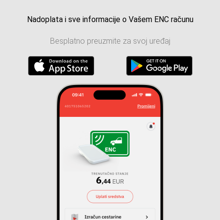
Nadoplata i sve informacije o Vašem ENC računu
Besplatno preuzmite za svoj uređaj