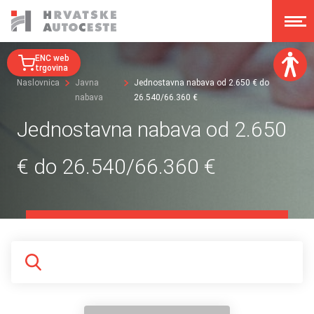
ENC web
trgovina
Naslovnica
Javna
Jednostavna nabava od 2.650 € do
nabava
26.540/66.360 €
Veličina fonta:
A
A
Jednostavna nabava od 2.650
A
A
Disleksija:
€ do 26.540/66.360 €
Kontrast:
Poništi izmjene