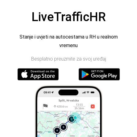
LiveTrafficHR
Stanje i uvjeti na autocestama u RH u realnom
vremenu
Besplatno preuzmite za svoj uređaj