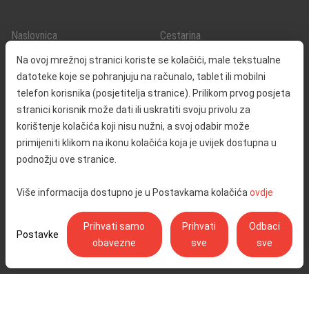
Naslovnica
Cestarina
O nama
Promet i sigurnost
Na ovoj mrežnoj stranici koriste se kolačići, male tekstualne
Kontakt
Servisne informacije
datoteke koje se pohranjuju na računalo, tablet ili mobilni
Reklamacija
telefon korisnika (posjetitelja stranice). Prilikom prvog posjeta
stranici korisnik može dati ili uskratiti svoju privolu za
korištenje kolačića koji nisu nužni, a svoj odabir može
Javna nabava
Izjava o pristupačnosti
primijeniti klikom na ikonu kolačića koja je uvijek dostupna u
Odnosi s javnošću
Pravo na pristup informacijama
podnožju ove stranice.
Društvena odgovornost
Politika privatnosti
Više informacija dostupno je u Postavkama kolačića
ovdje
Postavke kolačića
Prihvati samo
Prihvati
Odbaci
Postavke
obavezne
sve
sve
Ulica Stjepana Širole 4, 10 000 Zagreb - Hrvatske autoceste d.o.o.,
OIB: 57500462912