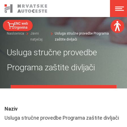
ENC web
trgovina
Naslovnica
Javni
Usluga stručne provedbe Programa
natječaj
zaštite divljači
Veličina fonta:
A
A
Usluga stručne provedbe
A
A
Disleksija:
Programa zaštite divljači
Kontrast:
Poništi izmjene
Naziv
Usluga stručne provedbe Programa zaštite divljači