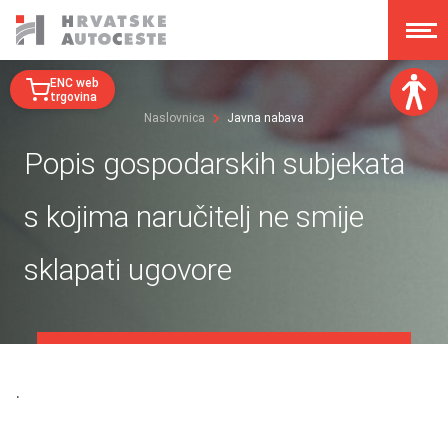
ENC web
trgovina
Naslovnica
Javna nabava
Veličina fonta:
Popis gospodarskih subjekata
A
A
A
A
s kojima naručitelj ne smije
Disleksija:
sklapati ugovore
Kontrast:
Poništi izmjene
.