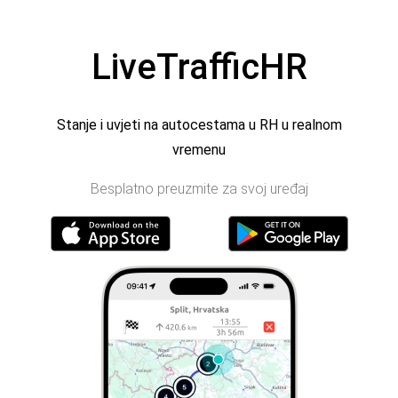
LiveTrafficHR
Stanje i uvjeti na autocestama u RH u realnom
vremenu
Besplatno preuzmite za svoj uređaj