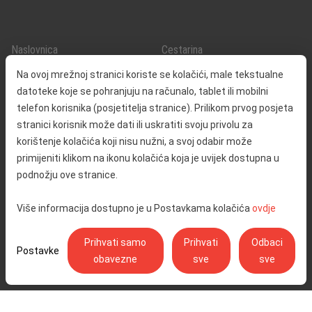
Naslovnica
Cestarina
O nama
Promet i sigurnost
Na ovoj mrežnoj stranici koriste se kolačići, male tekstualne
Kontakt
Servisne informacije
datoteke koje se pohranjuju na računalo, tablet ili mobilni
Reklamacija
telefon korisnika (posjetitelja stranice). Prilikom prvog posjeta
stranici korisnik može dati ili uskratiti svoju privolu za
korištenje kolačića koji nisu nužni, a svoj odabir može
Javna nabava
Izjava o pristupačnosti
primijeniti klikom na ikonu kolačića koja je uvijek dostupna u
Odnosi s javnošću
Pravo na pristup informacijama
podnožju ove stranice.
Društvena odgovornost
Politika privatnosti
Više informacija dostupno je u Postavkama kolačića
ovdje
Postavke kolačića
Prihvati samo
Prihvati
Odbaci
Postavke
obavezne
sve
sve
Ulica Stjepana Širole 4, 10 000 Zagreb - Hrvatske autoceste d.o.o.,