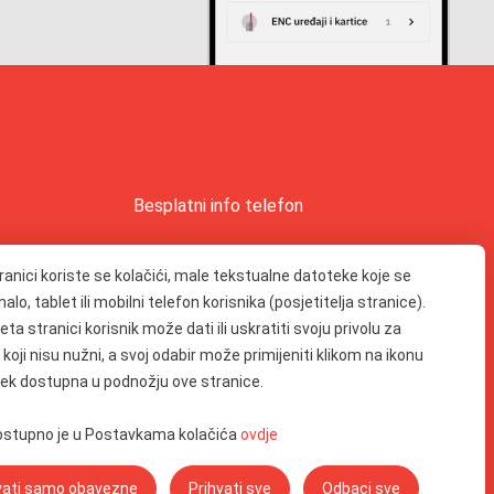
Besplatni info telefon
0800 0422
ranici koriste se kolačići, male tekstualne datoteke koje se
lo, tablet ili mobilni telefon korisnika (posjetitelja stranice).
ta stranici korisnik može dati ili uskratiti svoju privolu za
 koji nisu nužni, a svoj odabir može primijeniti klikom na ikonu
Pozivi iz inozemstva
ijek dostupna u podnožju ove stranice.
+385 1 650 4899
dostupno je u Postavkama kolačića
ovdje
vati samo obavezne
Prihvati sve
Odbaci sve