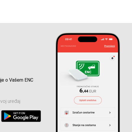
cije o Vašem ENC
voj uređaj