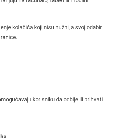
njuju na računalo, tablet ili mobilni
tenje kolačića koji nisu nužni, a svoj odabir
stranice.
omogućavaju korisniku da odbije ili prihvati
rha