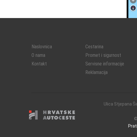
Naslovnica
Cestarina
O nama
Promet i sigurnost
Kontakt
Servisne informacije
Reklamacija
Ulica Stjepana Ši
©
Prat