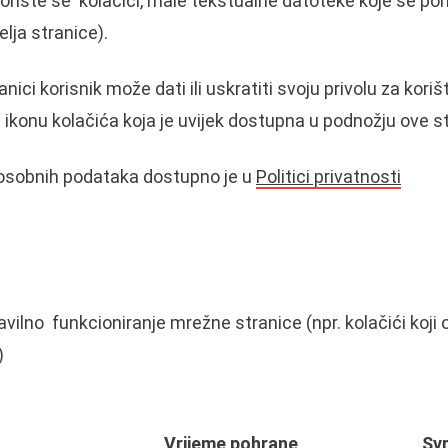
oriste se kolačići, male tekstualne datoteke koje se pohra
elja stranice).
nici korisnik može dati ili uskratiti svoju privolu za koriš
a ikonu kolačića koja je uvijek dostupna u podnožju ove 
 osobnih podataka dostupno je u
Politici privatnosti
avilno funkcioniranje mrežne stranice (npr. kolačići koji 
)
Vrijeme pohrane
Sv