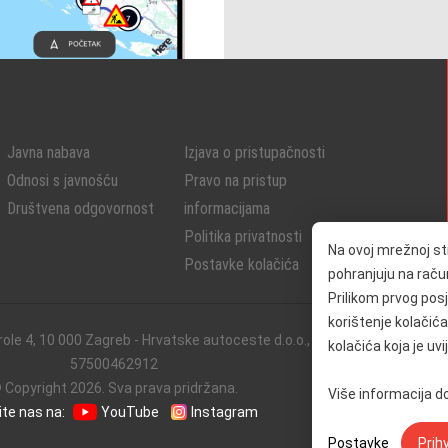
Javna nabava
Izjava o pristupačnosti
Odnosi s javnošću
Pravo na pristup
Društvena odgovornost
informacijama
Politika privatnosti
Na ovoj mrežnoj st
Postavke kolačića
pohranjuju na računa
Prilikom prvog posje
korištenje kolačića
role 4, 10 000 Zagreb - Hrvatske autoceste d.o.o., OIB:
kolačića koja je uv
57500462912
 Copyright 2026. Sva prava pridržana.
Više informacija 
ite nas na:
YouTube
Instagram
Postavke
Prih