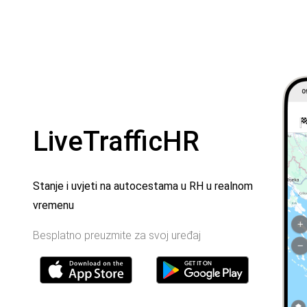
LiveTrafficHR
Stanje i uvjeti na autocestama u RH u realnom
vremenu
Besplatno preuzmite za svoj uređaj