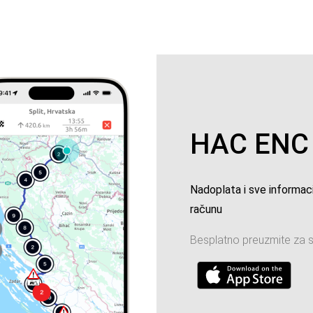
HAC ENC
Nadoplata i sve informa
računu
Besplatno preuzmite za s