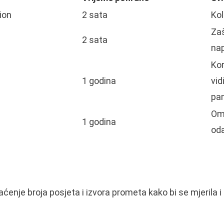
ion
2 sata
Kol
Zaš
2 sata
nap
Kor
1 godina
vid
pam
Om
1 godina
oda
ćenje broja posjeta i izvora prometa kako bi se mjerila 