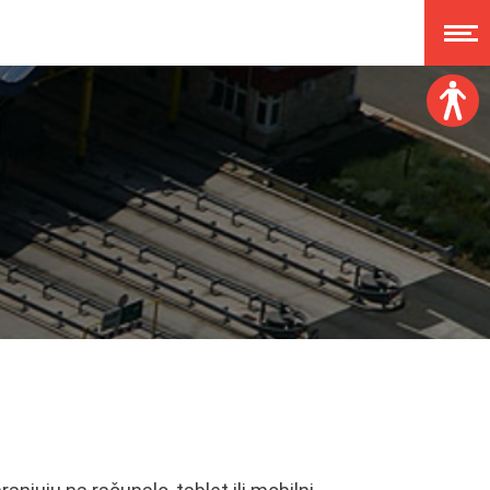
Veličina fonta:
A
A
A
A
Disleksija:
Kontrast:
Poništi izmjene