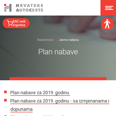
ENC web
trgovina
Veličina fonta:
Naslovnica
Javna nabava
A
A
A
A
Plan nabave
Disleksija:
Kontrast:
Poništi izmjene
Plan nabave za 2019. godinu
Plan nabave za 2019. godinu - sa izmjenanama i
dopunama