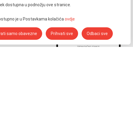
ijek dostupna u podnožju ove stranice.
dostupno je u Postavkama kolačića
ovdje
vati samo obavezne
Prihvati sve
Odbaci sve
cije o Vašem ENC
voj uređaj