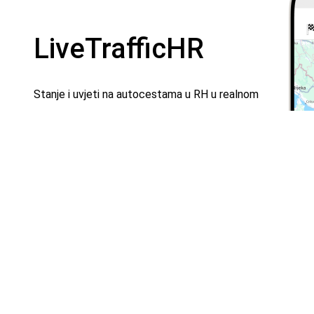
LiveTrafficHR
Stanje i uvjeti na autocestama u RH u realnom
vremenu
Besplatno preuzmite za svoj uređaj