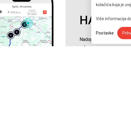
kolačića koja je uv
HAC ENC
Više informacija 
Postavke
Prih
Nadoplata i sve informa
računu
Besplatno preuzmite za s