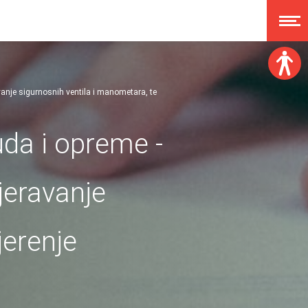
vanje sigurnosnih ventila i manometara, te
Veličina fonta:
A
A
A
A
uda i opreme -
Disleksija:
jeravanje
Kontrast:
jerenje
Poništi izmjene