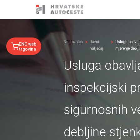
Naslovnica
Javni
Usluga obavlja
ENC web
natječaj
mjerenje deblj
trgovina
Usluga obavlj
inspekcijski 
sigurnosnih v
debljine stjen