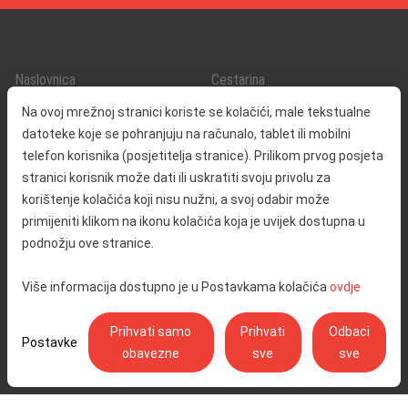
Naslovnica
Cestarina
O nama
Promet i sigurnost
Na ovoj mrežnoj stranici koriste se kolačići, male tekstualne
Kontakt
Servisne informacije
datoteke koje se pohranjuju na računalo, tablet ili mobilni
Reklamacija
telefon korisnika (posjetitelja stranice). Prilikom prvog posjeta
stranici korisnik može dati ili uskratiti svoju privolu za
korištenje kolačića koji nisu nužni, a svoj odabir može
Javna nabava
Izjava o pristupačnosti
primijeniti klikom na ikonu kolačića koja je uvijek dostupna u
Odnosi s javnošću
Pravo na pristup informacijama
podnožju ove stranice.
Društvena odgovornost
Politika privatnosti
Više informacija dostupno je u Postavkama kolačića
ovdje
Postavke kolačića
Prihvati samo
Prihvati
Odbaci
Postavke
obavezne
sve
sve
Ulica Stjepana Širole 4, 10 000 Zagreb - Hrvatske autoceste d.o.o.,