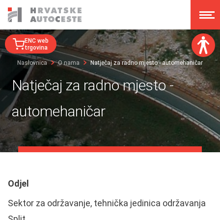
ENC web
trgovina
Naslovnica
O nama
Natječaj za radno mjesto - automehaničar
Veličina fonta:
Natječaj za radno mjesto -
A
A
A
A
automehaničar
Disleksija:
Kontrast:
Poništi izmjene
Odjel
Sektor za održavanje, tehnička jedinica održavanja
Split