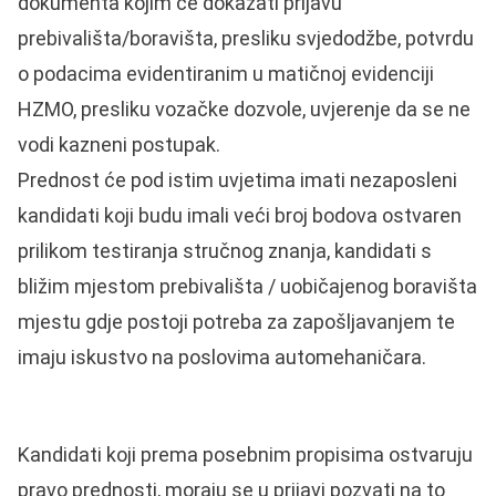
dokumenta kojim će dokazati prijavu
prebivališta/boravišta, presliku svjedodžbe, potvrdu
o podacima evidentiranim u matičnoj evidenciji
HZMO, presliku vozačke dozvole, uvjerenje da se ne
vodi kazneni postupak.
Prednost će pod istim uvjetima imati nezaposleni
kandidati koji budu imali veći broj bodova ostvaren
prilikom testiranja stručnog znanja, kandidati s
bližim mjestom prebivališta / uobičajenog boravišta
mjestu gdje postoji potreba za zapošljavanjem te
imaju iskustvo na poslovima automehaničara.
Kandidati koji prema posebnim propisima ostvaruju
pravo prednosti, moraju se u prijavi pozvati na to