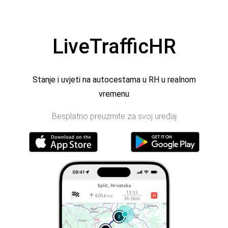
LiveTrafficHR
Stanje i uvjeti na autocestama u RH u realnom
vremenu
Besplatno preuzmite za svoj uređaj