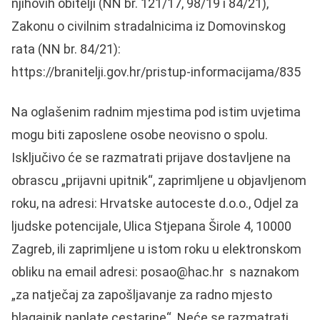
njihovih obitelji (NN br. 121/17, 98/19 i 84/21),
Zakonu o civilnim stradalnicima iz Domovinskog
rata (NN br. 84/21):
https://branitelji.gov.hr/pristup-informacijama/835
Na oglašenim radnim mjestima pod istim uvjetima
mogu biti zaposlene osobe neovisno o spolu.
Isključivo će se razmatrati prijave dostavljene na
obrascu „prijavni upitnik“, zaprimljene u objavljenom
roku, na adresi: Hrvatske autoceste d.o.o., Odjel za
ljudske potencijale, Ulica Stjepana Širole 4, 10000
Zagreb, ili zaprimljene u istom roku u elektronskom
obliku na email adresi: posao@hac.hr s naznakom
„za natječaj za zapošljavanje za radno mjesto
blagajnik naplate cestarine“. Neće se razmatrati