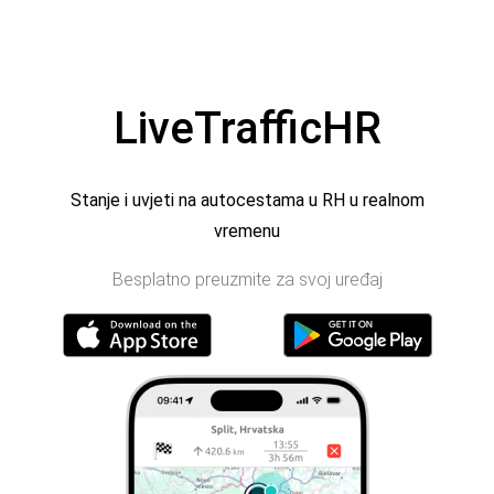
LiveTrafficHR
Stanje i uvjeti na autocestama u RH u realnom
vremenu
Besplatno preuzmite za svoj uređaj