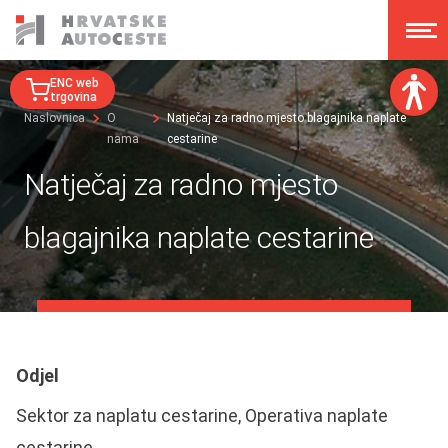
ENC web
trgovina
Naslovnica
O
Natječaj za radno mjesto blagajnika naplate
nama
cestarine
Veličina fonta:
A
A
Natječaj za radno mjesto
A
A
Disleksija:
blagajnika naplate cestarine
Kontrast:
Poništi izmjene
Odjel
Sektor za naplatu cestarine, Operativa naplate
cestarine