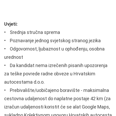
Uvjeti:
• Srednja stručna sprema
• Poznavanje jednog svjetskog stranog jezika
• Odgovornost, ljubaznost u ophođenju, osobna
urednost
• Da kandidat nema izrečenih pisanih upozorenja
za teške povrede radne obveze u Hrvatskim
autocestama d.o.o.
• Prebivalište/uobičajeno boravište - maksimalna
cestovna udaljenost do naplatne postaje 42 km (za
izračun udaljenosti koristit će se alat Google Maps,
sukladno Kolektivnom ugovoru Hrvatskih autocesta