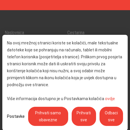
Naslovnica
Cestarina
O nama
Promet i sigurnost
Na ovoj mrežnoj stranici koriste se kolačići, male tekstualne
Kontakt
Servisne informacije
datoteke koje se pohranjuju na računalo, tablet ili mobilni
Reklamacija
telefon korisnika (posjetitelja stranice). Prilikom prvog posjeta
stranici korisnik može dati ili uskratiti svoju privolu za
korištenje kolačića koji nisu nužni, a svoj odabir može
Javna nabava
Izjava o pristupačnosti
primijeniti klikom na ikonu kolačića koja je uvijek dostupna u
Odnosi s javnošću
Pravo na pristup informacijama
podnožju ove stranice.
Društvena odgovornost
Politika privatnosti
Više informacija dostupno je u Postavkama kolačića
ovdje
Postavke kolačića
Prihvati samo
Prihvati
Odbaci
Postavke
obavezne
sve
sve