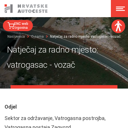
ENC web
trgovina
Naslovnica
O nama
Natječaj za radno mjesto: vatrogasac - vozač
Veličina fonta:
Natječaj za radno mjesto:
A
A
A
A
vatrogasac - vozač
Disleksija:
Kontrast:
Poništi izmjene
Odjel
Sektor za održavanje, Vatrogasna postrojba,
Vatrogasna postaja Zagvozd