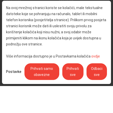
O nama
Promet i sigurnost
Na ovoj mrežnoj stranici koriste se kolačići, male tekstualne
Kontakt
Servisne informacije
datoteke koje se pohranjuju na računalo, tablet ili mobilni
Reklamacija
telefon korisnika (posjetitelja stranice). Prilikom prvog posjeta
stranici korisnik može dati ili uskratiti svoju privolu za
korištenje kolačića koji nisu nužni, a svoj odabir može
Javna nabava
Izjava o pristupačnosti
primijeniti klikom na ikonu kolačića koja je uvijek dostupna u
Odnosi s javnošću
Pravo na pristup informacijama
podnožju ove stranice.
Društvena odgovornost
Politika privatnosti
Više informacija dostupno je u Postavkama kolačića
ovdje
Postavke kolačića
Prihvati samo
Prihvati
Odbaci
Postavke
obavezne
sve
sve
Ulica Stjepana Širole 4, 10 000 Zagreb - Hrvatske autoceste d.o.o.,
OIB: 57500462912
© Copyright 2026. Sva prava pridržana.
Pratite nas na:
YouTube
Instagram