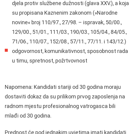
djela protiv službene dužnosti (glava XXV.), a koja
su propisana Kaznenim zakonom (»Narodne
novine« broj 110/97., 27/98. – ispravak, 50/00.,
129/00., 51/01., 111/03., 190/03., 105/04., 84/05.,
71/06., 110/07., 152/08., 57/11., 77/11. i 143/12.)
odgovornost, komunikativnost, sposobnost rada
u timu, spretnost, požrtvovnost
Napomena: Kandidati stariji od 30 godina moraju
dostaviti dokaz da su prilikom prvog zaposlenja na
radnom mjestu profesionalnog vatrogasca bili
mlađi od 30 godina.
Prednost će pod jednakim uvjetima imati kandidati