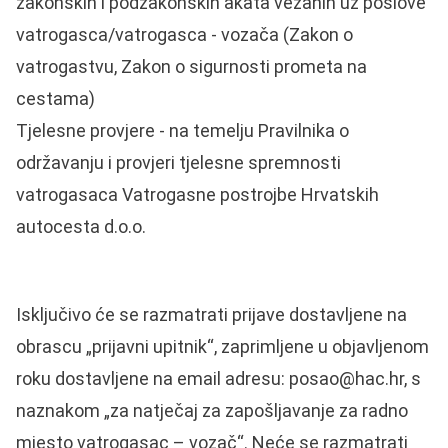
zakonskih i podzakonskih akata vezanih uz poslove
vatrogasca/vatrogasca - vozača (Zakon o
vatrogastvu, Zakon o sigurnosti prometa na
cestama)
Tjelesne provjere - na temelju Pravilnika o
održavanju i provjeri tjelesne spremnosti
vatrogasaca Vatrogasne postrojbe Hrvatskih
autocesta d.o.o.
Isključivo će se razmatrati prijave dostavljene na
obrascu „prijavni upitnik“, zaprimljene u objavljenom
roku dostavljene na email adresu:
posao@hac.hr
, s
naznakom „za natječaj za zapošljavanje za radno
mjesto vatrogasac – vozač“. Neće se razmatrati