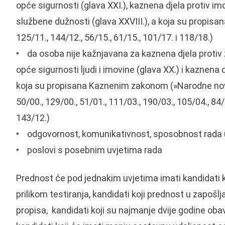
opće sigurnosti (glava XXI.), kaznena djela protiv imo
službene dužnosti (glava XXVIII.), a koja su propi
125/11., 144/12., 56/15., 61/15., 101/17. i 118/18.)
• da osoba nije kažnjavana za kaznena djela protiv živ
opće sigurnosti ljudi i imovine (glava XX.) i kaznena 
koja su propisana Kaznenim zakonom (»Narodne nov
50/00., 129/00., 51/01., 111/03., 190/03., 105/04., 84/0
143/12.)
• odgovornost, komunikativnost, sposobnost rada u
• poslovi s posebnim uvjetima rada
Prednost će pod jednakim uvjetima imati kandidati k
prilikom testiranja, kandidati koji prednost u zapošl
propisa, kandidati koji su najmanje dvije godine oba