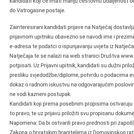
kandidati koji će imati manju cestovnu udaljenost o
do Vatrogasne postaje.
Zainteresirani kandidati prijave na Natječaj dostavlja
prijavnom upitniku obavezno se navodi ime i prezime
e-adresa te podatci o ispunjavanju uvjeta iz Natječaj
Natječaja te se nalazi na web stranici Društva www.
potpisati. Uz Prijavni upitnik, kandidati su dužni pril
presliku svjedodžbe/diplome, potvrdu o podacima ev
dokaz o radnom iskustvu na odgovarajućim poslovima
ne vodi kazneni postupak.
Kandidati koji prema posebnim propisima ostvaruju p
to pravo, te uz prijavu priložiti svu propisanu dok
Napomena: Da bi ostvarili pravo prednosti pri zapoš
Zakona o hrvatskim braniteljima iz Domovinskog rata i