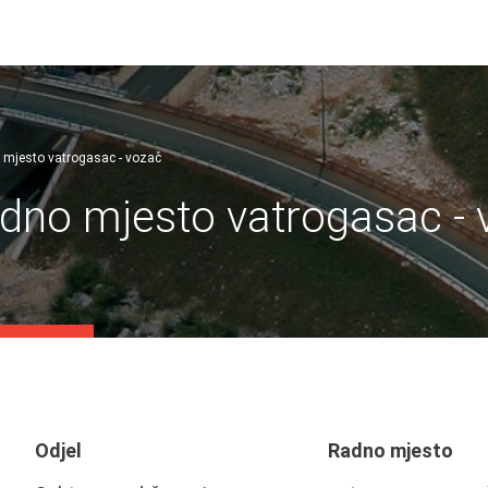
o mjesto vatrogasac - vozač
adno mjesto vatrogasac -
Odjel
Radno mjesto