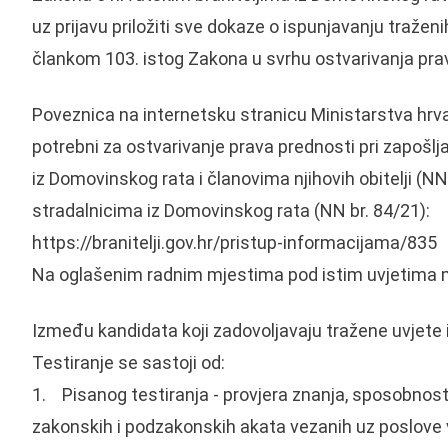
uz prijavu priložiti sve dokaze o ispunjavanju tražen
člankom 103. istog Zakona u svrhu ostvarivanja prav
Poveznica na internetsku stranicu Ministarstva hrva
potrebni za ostvarivanje prava prednosti pri zapošl
iz Domovinskog rata i članovima njihovih obitelji (NN
stradalnicima iz Domovinskog rata (NN br. 84/21):
https://branitelji.gov.hr/pristup-informacijama/835
Na oglašenim radnim mjestima pod istim uvjetima m
Između kandidata koji zadovoljavaju tražene uvjete i
Testiranje se sastoji od:
1. Pisanog testiranja - provjera znanja, sposobnosti
zakonskih i podzakonskih akata vezanih uz poslov