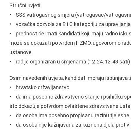
Stručni uvjeti:
• SSS vatrogasnog smjera (vatrogasac/vatrogasni
• vozačka dozvola za B i C kategoriju za upravljan
• prednost će imati kandidati koji imaju radno isk
može se dokazati potvrdom HZMO, ugovorom o radu,
ustanove
• rad je organiziran u smjenama (12-24, 12-48 sati)
Osim navedenih uvjeta, kandidati moraju ispunjavati 
• hrvatsko državljanstvo
• da ima posebno zdravstveno stanje i psihičku sp
što dokazuje potvrdom ovlaštene zdravstvene ust
• da osoba ima posebno propisanu razinu tjelesne 
• da osoba nije kažnjavana za kaznena djela protiv živ