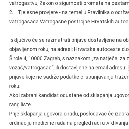
vatrogastvu, Zakon o sigurnosti prometa na cesta
2. Tjelesne provjere - na temelju Pravilnika o održa
vatrogasaca Vatrogasne postrojbe Hrvatskih autoce
Isključivo će se razmatrati prijave dostavljene na obr
objavljenom roku, na adresi: Hrvatske autoceste d.o.o
Širole 4, 10000 Zagreb, s naznakom „za natječaj za
vozač/vatrogasac“, ili dostavljene na email adresu: 
prijave koje ne sadrže podatke o ispunjavanju traženi
roku.
Ako izabrani kandidat odustane od sklapanja ugovora 
rang liste.
Prije sklapanja ugovora o radu, poslodavac će izabra
ordinaciju medicine rada na pregled radi utvrđivanj