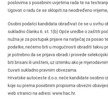
poslovima s posebnim uvjetima rada te na testiranje
Ugovori o radu će se sklopiti na neodređeno vrijeme,
Osobni podatci kandidata obrađivat će se u svrhu obr
sukladno članku 6. st. 1(b) Opće uredbe o zaštiti 
nužna je za postupak prijave na natječaj za posao te
podatke, nećemo biti u mogućnosti obraditi takvu prij
je potrebno da se prijava obradi i provede selekcijs
biti brisani ili uništeni, uz iznimku ako je mjeroda
čuvati sukladno pravnim obvezama.
Hrvatske autoceste d.o.o. neće kandidate osobno izv
koje su prema posebnim propisima obvezni obavijestit
web stranici na adresi: www.hac.hr.