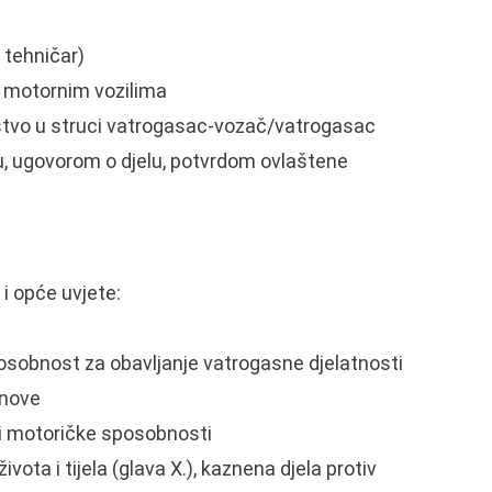
 tehničar)
ja motornim vozilima
ustvo u struci vatrogasac-vozač/vatrogasac
 ugovorom o djelu, potvrdom ovlaštene
i opće uvjete:
osobnost za obavljanje vatrogasne djelatnosti
anove
i motoričke sposobnosti
ota i tijela (glava X.), kaznena djela protiv