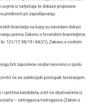
ih uvjeta iz natječaja te dokaze propisane
a prednosti pri zapošljavanju.
tskih branitelja na kojoj su navedeni dokazi
javanju prema Zakonu o hrvatskim braniteljima
 br. 121/17, 98/19 i 84/21), Zakonu o civilnim
ogu biti zaposlene osobe neovisno o spolu.
zvršit će se selekcijski postupak testiranjem.
 i vještina kandidata, a bit će obuhvaćena iz
e vozača – vatrogasca/vatrogasca (Zakon o