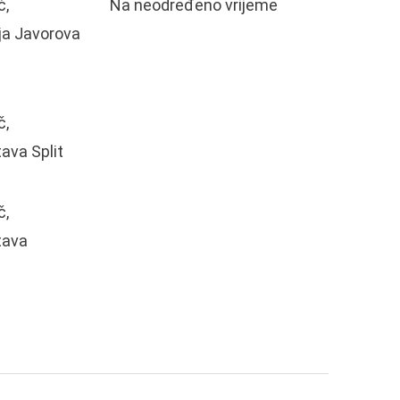
č,
Na neodređeno vrijeme
ja Javorova
č,
ava Split
č,
tava