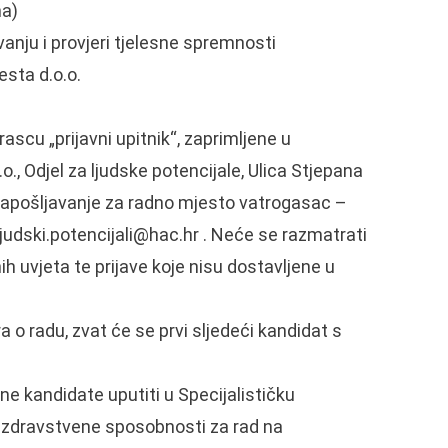
ma)
vanju i provjeri tjelesne spremnosti
sta d.o.o.
ascu „prijavni upitnik“, zaprimljene u
., Odjel za ljudske potencijale, Ulica Stjepana
 zapošljavanje za radno mjesto vatrogasac –
ljudski.potencijali@hac.hr . Neće se razmatrati
h uvjeta te prijave koje nisu dostavljene u
o radu, zvat će se prvi sljedeći kandidat s
ne kandidate uputiti u Specijalističku
a zdravstvene sposobnosti za rad na