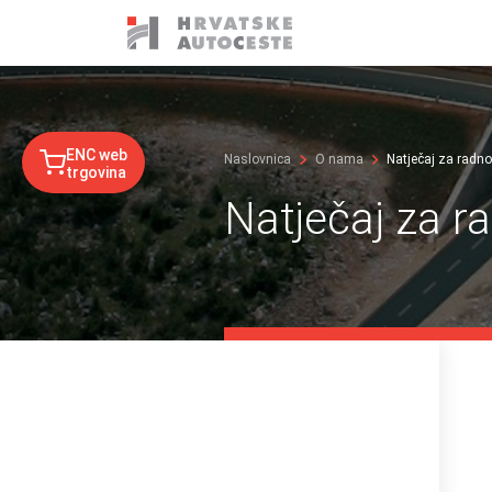
ENC web
Naslovnica
O nama
Natječaj za radn
trgovina
Natječaj za r