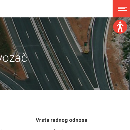
Veličina fonta:
A
A
A
A
 vozač
Disleksija:
Kontrast:
Poništi izmjene
Vrsta radnog odnosa