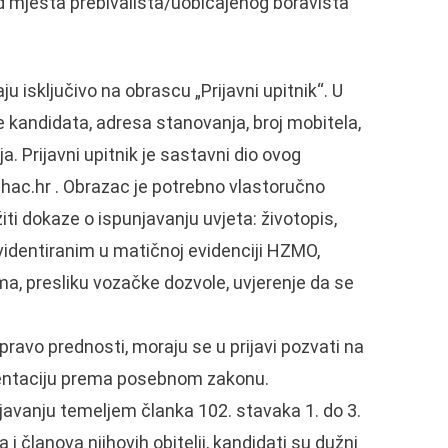
d mjesta prebivališta/uobičajenog boravišta
ju isključivo na obrascu „Prijavni upitnik“. U
 kandidata, adresa stanovanja, broj mobitela,
a. Prijavni upitnik je sastavni dio ovog
hac.hr . Obrazac je potrebno vlastoručno
ožiti dokaze o ispunjavanju uvjeta: životopis,
identiranim u matičnoj evidenciji HZMO,
, presliku vozačke dozvole, uvjerenje da se
ravo prednosti, moraju se u prijavi pozvati na
umentaciju prema posebnom zakonu.
ljavanju temeljem članka 102. stavaka 1. do 3.
 članova njihovih obitelji, kandidati su dužni