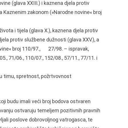
vine (glava XXIII.) i kaznena djela protiv
sana Kaznenim zakonom (»Narodne novine« broj
ota i tijela (glava X.), kaznena djela protiv
djela protiv službene dužnosti (glava XXV.), a
ine« broj 110/97., 27/98. – ispravak,
5., 71/06., 110/07., 152/08., 57/11., 77/11. i
 timu, spretnost, požrtvovnost
oji budu imali veći broj bodova ostvaren
javanju ostvaruju temeljem pozitivnih pravnih
vljali poslove dobrovoljnog vatrogasca, te