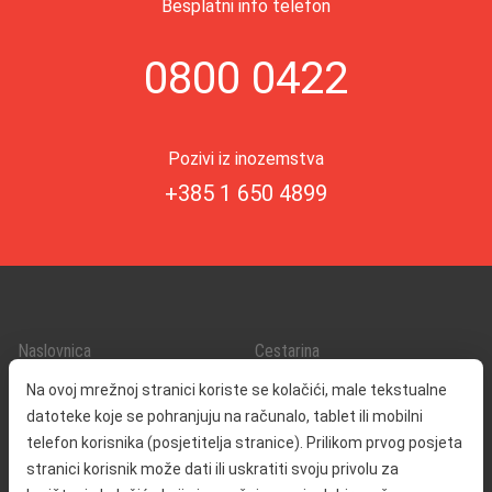
Besplatni info telefon
0800 0422
Pozivi iz inozemstva
+385 1 650 4899
Naslovnica
Cestarina
O nama
Promet i sigurnost
Na ovoj mrežnoj stranici koriste se kolačići, male tekstualne
Kontakt
Servisne informacije
datoteke koje se pohranjuju na računalo, tablet ili mobilni
Reklamacija
telefon korisnika (posjetitelja stranice). Prilikom prvog posjeta
stranici korisnik može dati ili uskratiti svoju privolu za