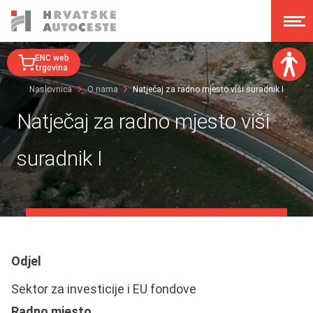
ENC web
trgovina
Naslovnica
O nama
Natječaj za radno mjesto viši suradnik I
Veličina fonta:
Natječaj za radno mjesto viši
A
A
A
A
suradnik I
Disleksija:
Kontrast:
Poništi izmjene
Odjel
Sektor za investicije i EU fondove
Radno mjesto