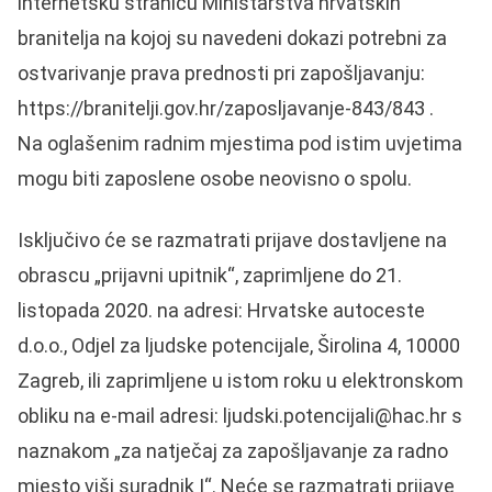
internetsku stranicu Ministarstva hrvatskih
branitelja na kojoj su navedeni dokazi potrebni za
ostvarivanje prava prednosti pri zapošljavanju:
https://branitelji.gov.hr/zaposljavanje-843/843 .
Na oglašenim radnim mjestima pod istim uvjetima
mogu biti zaposlene osobe neovisno o spolu.
Isključivo će se razmatrati prijave dostavljene na
obrascu „prijavni upitnik“, zaprimljene do 21.
listopada 2020. na adresi: Hrvatske autoceste
d.o.o., Odjel za ljudske potencijale, Širolina 4, 10000
Zagreb, ili zaprimljene u istom roku u elektronskom
obliku na e-mail adresi: ljudski.potencijali@hac.hr s
naznakom „za natječaj za zapošljavanje za radno
mjesto viši suradnik I“. Neće se razmatrati prijave