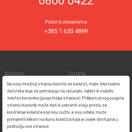
0800 0422
Pozivi iz inozemstva
+385 1 650 4899
Naslovnica
Cestarina
O nama
Promet i sigurnost
Na ovoj mrežnoj stranici koriste se kolačići, male tekstualne
Kontakt
Servisne informacije
datoteke koje se pohranjuju na računalo, tablet ili mobilni
Reklamacija
telefon korisnika (posjetitelja stranice). Prilikom prvog posjeta
stranici korisnik može dati ili uskratiti svoju privolu za
korištenje kolačića koji nisu nužni, a svoj odabir može
Javna nabava
Izjava o pristupačnosti
primijeniti klikom na ikonu kolačića koja je uvijek dostupna u
Odnosi s javnošću
Pravo na pristup informacijama
podnožju ove stranice.