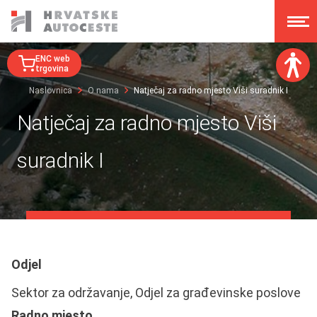
ENC web
trgovina
Naslovnica
O nama
Natječaj za radno mjesto Viši suradnik I
Veličina fonta:
Natječaj za radno mjesto Viši
A
A
A
A
suradnik I
Disleksija:
Kontrast:
Poništi izmjene
Odjel
Sektor za održavanje, Odjel za građevinske poslove
Radno mjesto