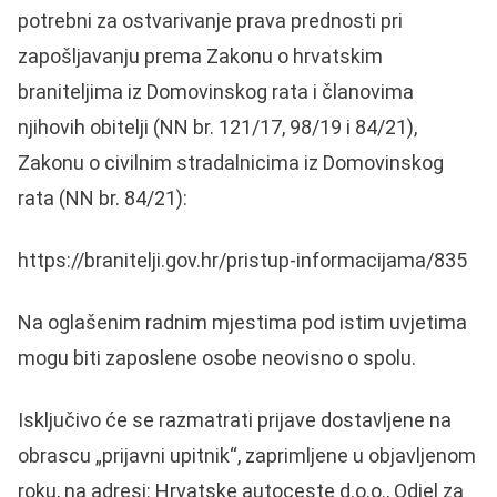
potrebni za ostvarivanje prava prednosti pri
zapošljavanju prema Zakonu o hrvatskim
braniteljima iz Domovinskog rata i članovima
njihovih obitelji (NN br. 121/17, 98/19 i 84/21),
Zakonu o civilnim stradalnicima iz Domovinskog
rata (NN br. 84/21):
https://branitelji.gov.hr/pristup-informacijama/835
Na oglašenim radnim mjestima pod istim uvjetima
mogu biti zaposlene osobe neovisno o spolu.
Isključivo će se razmatrati prijave dostavljene na
obrascu „prijavni upitnik“, zaprimljene u objavljenom
roku, na adresi: Hrvatske autoceste d.o.o., Odjel za