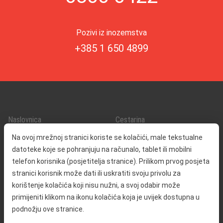
Pozivi iz inozemstva
+385 1 650 4899
Naslovnica
Cestarina
O nama
Promet i sigurnost
Na ovoj mrežnoj stranici koriste se kolačići, male tekstualne
Kontakt
Servisne informacije
datoteke koje se pohranjuju na računalo, tablet ili mobilni
Reklamacija
telefon korisnika (posjetitelja stranice). Prilikom prvog posjeta
stranici korisnik može dati ili uskratiti svoju privolu za
korištenje kolačića koji nisu nužni, a svoj odabir može
Javna nabava
Izjava o pristupačnosti
primijeniti klikom na ikonu kolačića koja je uvijek dostupna u
Odnosi s javnošću
Pravo na pristup informacijama
podnožju ove stranice.