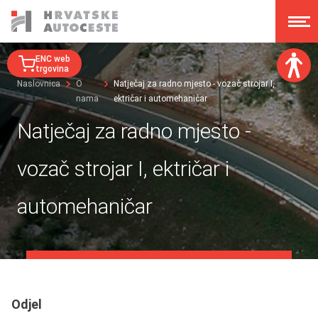
ENC web
trgovina
Naslovnica
O
Natječaj za radno mjesto - vozač strojar I,
nama
ektričar i automehaničar
Veličina fonta:
A
A
Natječaj za radno mjesto -
A
A
Disleksija:
vozač strojar I, ektričar i
Kontrast:
automehaničar
Poništi izmjene
Odjel