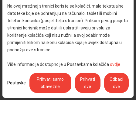
O nama
Promet i sigurnost
Na ovoj mrežnoj stranici koriste se kolačići, male tekstualne
Kontakt
Servisne informacije
datoteke koje se pohranjuju na računalo, tablet ili mobilni
Reklamacija
telefon korisnika (posjetitelja stranice). Prilikom prvog posjeta
stranici korisnik može dati ili uskratiti svoju privolu za
korištenje kolačića koji nisu nužni, a svoj odabir može
Javna nabava
Izjava o pristupačnosti
primijeniti klikom na ikonu kolačića koja je uvijek dostupna u
Odnosi s javnošću
Pravo na pristup informacijama
podnožju ove stranice.
Društvena odgovornost
Politika privatnosti
Više informacija dostupno je u Postavkama kolačića
ovdje
Postavke kolačića
Prihvati samo
Prihvati
Odbaci
Postavke
obavezne
sve
sve
Ulica Stjepana Širole 4, 10 000 Zagreb - Hrvatske autoceste d.o.o.,
OIB: 57500462912
© Copyright 2026. Sva prava pridržana.
Pratite nas na:
YouTube
Instagram