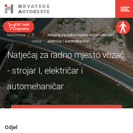
ENC web
trgovina
Naslovnica
O
Natječaj za radno mjesto vozač - strojar I,
nama
električar i automehaničar
Veličina fonta:
A
A
Natječaj za radno mjesto vozač
A
A
Disleksija:
- strojar I, električar i
Kontrast:
automehaničar
Poništi izmjene
Odjel