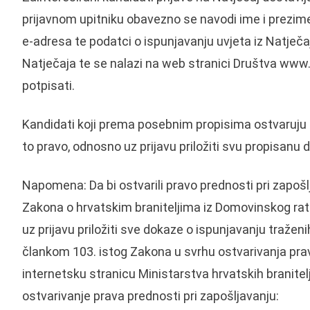
prijavnom upitniku obavezno se navodi ime i prezime
e-adresa te podatci o ispunjavanju uvjeta iz Natječaj
Natječaja te se nalazi na web stranici Društva www.
potpisati.
Kandidati koji prema posebnim propisima ostvaruju p
to pravo, odnosno uz prijavu priložiti svu propisa
Napomena: Da bi ostvarili pravo prednosti pri zapoš
Zakona o hrvatskim braniteljima iz Domovinskog rata i
uz prijavu priložiti sve dokaze o ispunjavanju tražen
člankom 103. istog Zakona u svrhu ostvarivanja prav
internetsku stranicu Ministarstva hrvatskih branitel
ostvarivanje prava prednosti pri zapošljavanju: