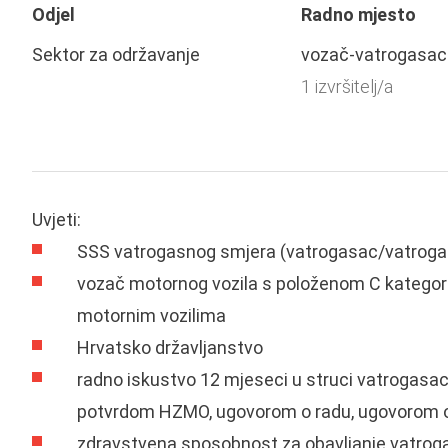
Odjel
Radno mjesto
Sektor za održavanje
vozač-vatrogasac
1 izvršitelj/a
Uvjeti:
SSS vatrogasnog smjera (vatrogasac/vatrogas
vozač motornog vozila s položenom C kategorijo
motornim vozilima
Hrvatsko državljanstvo
radno iskustvo 12 mjeseci u struci vatrogas
potvrdom HZMO, ugovorom o radu, ugovorom o
zdravstvena sposobnost za obavljanje vatrogas