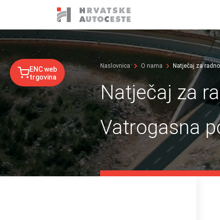
Naslovnica
O nama
Natječaj za radn
ENC web
trgovina
Natječaj za r
Vatrogasna p