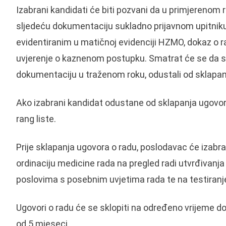
Izabrani kandidati će biti pozvani da u primjerenom r
sljedeću dokumentaciju sukladno prijavnom upitniku
evidentiranim u matičnoj evidenciji HZMO, dokaz o r
uvjerenje o kaznenom postupku. Smatrat će se da su
dokumentaciju u traženom roku, odustali od sklapan
Ako izabrani kandidat odustane od sklapanja ugovora 
rang liste.
Prije sklapanja ugovora o radu, poslodavac će izabra
ordinaciju medicine rada na pregled radi utvrđivanj
poslovima s posebnim uvjetima rada te na testiranje
Ugovori o radu će se sklopiti na određeno vrijeme dok
od 5 mjeseci.