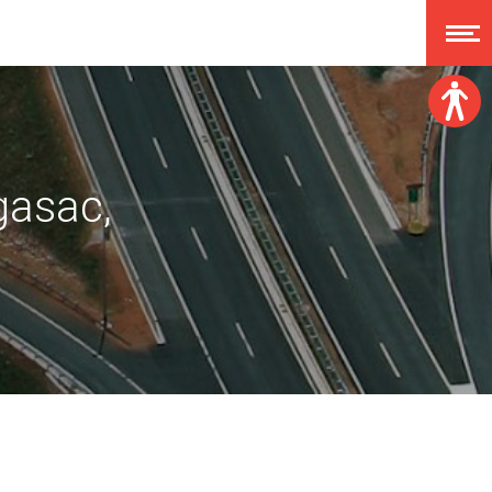
Veličina fonta:
A
gasac,
A
A
A
Disleksija:
Kontrast:
Poništi izmjene