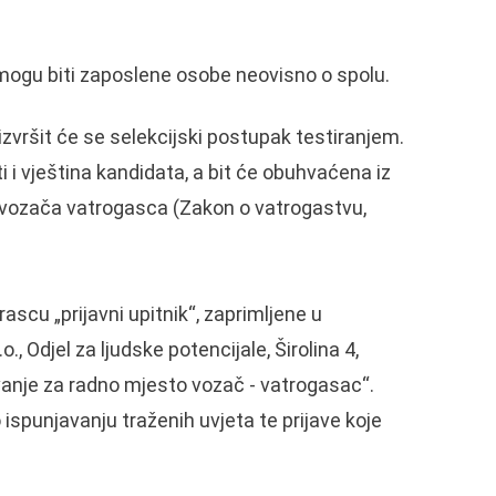
ogu biti zaposlene osobe neovisno o spolu.
zvršit će se selekcijski postupak testiranjem.
 i vještina kandidata, a bit će obuhvaćena iz
 vozača vatrogasca (Zakon o vatrogastvu,
ascu „prijavni upitnik“, zaprimljene u
, Odjel za ljudske potencijale, Širolina 4,
anje za radno mjesto vozač - vatrogasac“.
ispunjavanju traženih uvjeta te prijave koje