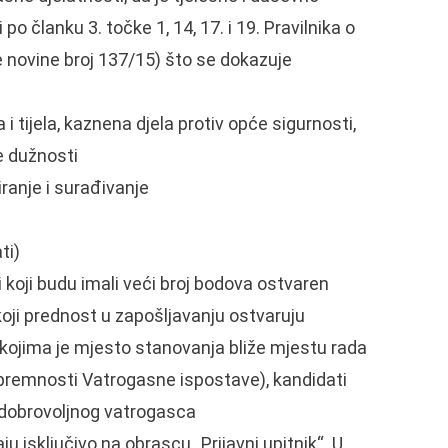
 članku 3. točke 1, 14, 17. i 19. Pravilnika o
novine broj 137/15) što se dokazuje
 i tijela, kaznena djela protiv opće sigurnosti,
e dužnosti
ranje i surađivanje
ti)
 koji budu imali veći broj bodova ostvaren
koji prednost u zapošljavanju ostvaruju
 kojima je mjesto stanovanja bliže mjestu rada
spremnosti Vatrogasne ispostave), kandidati
e dobrovoljnog vatrogasca
ju isključivo na obrascu „Prijavni upitnik“. U