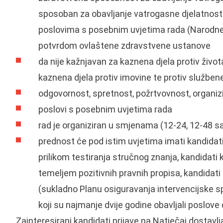
sposoban za obavljanje vatrogasne djelatnosti po
poslovima s posebnim uvjetima rada (Narodne 
potvrdom ovlaštene zdravstvene ustanove
da nije kažnjavan za kaznena djela protiv života
kaznena djela protiv imovine te protiv služben
odgovornost, spretnost, požrtvovnost, organizi
poslovi s posebnim uvjetima rada
rad je organiziran u smjenama (12-24, 12-48 sa
prednost će pod istim uvjetima imati kandidati
prilikom testiranja stručnog znanja, kandidati 
temeljem pozitivnih pravnih propisa, kandidati
(sukladno Planu osiguravanja intervencijske 
koji su najmanje dvije godine obavljali poslov
Zainteresirani kandidati prijave na Natječaj dostavlja