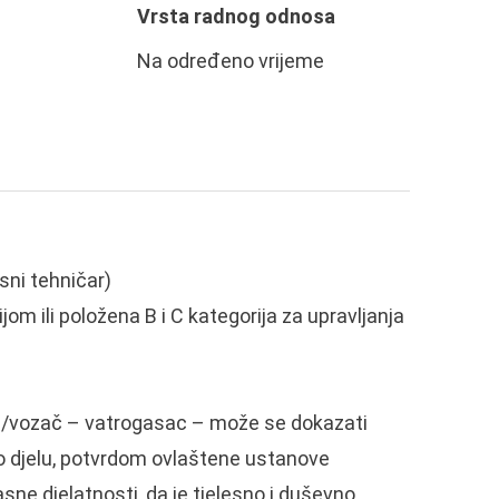
Vrsta radnog odnosa
Na određeno vrijeme
ni tehničar)
m ili položena B i C kategorija za upravljanja
ac/vozač – vatrogasac – može se dokazati
 djelu, potvrdom ovlaštene ustanove
ne djelatnosti, da je tjelesno i duševno