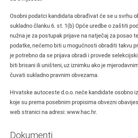
Osobni podatci kandidata obrađivat će se u svrhu obr
sukladno članku 6. st. 1(b) Opće uredbe o zaštiti 
nužna je za postupak prijave na natječaj za posao te
podatke, nećemo biti u mogućnosti obraditi takvu prij
je potrebno da se prijava obradi i provede selekcijs
biti brisani ili uništeni, uz iznimku ako je mjeroda
čuvati sukladno pravnim obvezama.
Hrvatske autoceste d.o.o. neće kandidate osobno izv
koje su prema posebnim propisima obvezni obavijestit
web stranici na adresi: www.hac.hr.
Dokumenti