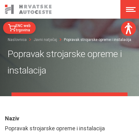
ENC web
trgovina
Naslovnica
Javni natječaj
Popravak strojarske opreme i instalacija
Veličina fonta:
Popravak strojarske opreme i
A
A
A
A
instalacija
Disleksija:
Kontrast:
Poništi izmjene
Naziv
Popravak strojarske opreme i instalacija