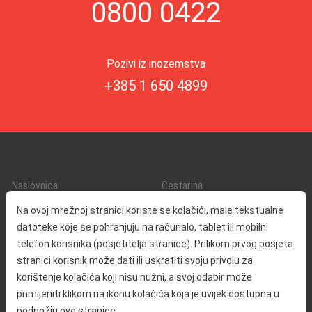
0800 0422
Pozivi iz inozemstva
+385 1 650 4899
Naslovnica
Cestarina
O nama
Promet i sigurnost
Na ovoj mrežnoj stranici koriste se kolačići, male tekstualne
Kontakt
Servisne informacije
datoteke koje se pohranjuju na računalo, tablet ili mobilni
Reklamacija
telefon korisnika (posjetitelja stranice). Prilikom prvog posjeta
stranici korisnik može dati ili uskratiti svoju privolu za
korištenje kolačića koji nisu nužni, a svoj odabir može
Javna nabava
Izjava o pristupačnosti
primijeniti klikom na ikonu kolačića koja je uvijek dostupna u
Odnosi s javnošću
Pravo na pristup informacijama
podnožju ove stranice.