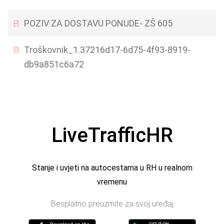
POZIV ZA DOSTAVU PONUDE- ZŠ 605
Troškovnik_1.37216d17-6d75-4f93-8919-
db9a851c6a72
LiveTrafficHR
Stanje i uvjeti na autocestama u RH u realnom
vremenu
Besplatno preuzmite za svoj uređaj