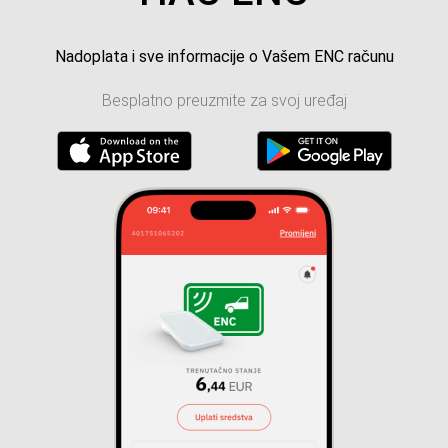
Nadoplata i sve informacije o Vašem ENC računu
Besplatno preuzmite za svoj uređaj