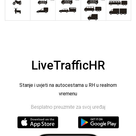
LiveTrafficHR
Stanje i uvjeti na autocestama u RH u realnom
vremenu
Besplatno preuzmite za svoj uređaj