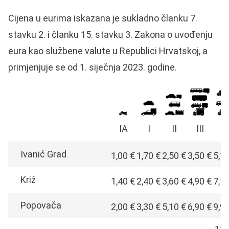
Cijena u eurima iskazana je sukladno članku 7.
stavku 2. i članku 15. stavku 3. Zakona o uvođenju
eura kao službene valute u Republici Hrvatskoj, a
primjenjuje se od 1. siječnja 2023. godine.
IA
I
II
III
I
Ivanić Grad
1,00 €
1,70 €
2,50 €
3,50 €
5,1
Križ
1,40 €
2,40 €
3,60 €
4,90 €
7,1
Popovača
2,00 €
3,30 €
5,10 €
6,90 €
9,9