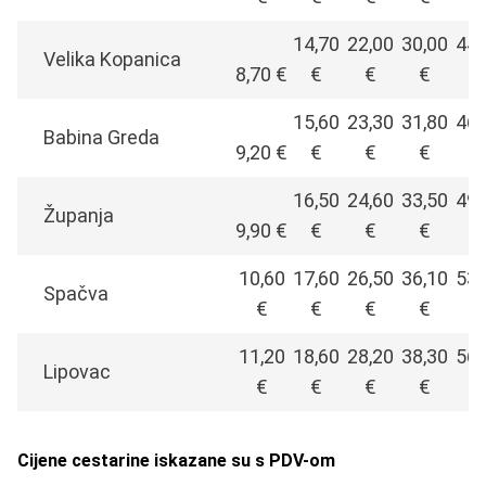
14,70
22,00
30,00
44,
Velika Kopanica
8,70 €
€
€
€
€
15,60
23,30
31,80
46,
Babina Greda
9,20 €
€
€
€
€
16,50
24,60
33,50
49,
Županja
9,90 €
€
€
€
€
10,60
17,60
26,50
36,10
53,
Spačva
€
€
€
€
€
11,20
18,60
28,20
38,30
56,
Lipovac
€
€
€
€
€
Cijene cestarine iskazane su s PDV-om