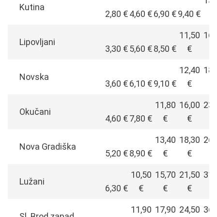
13,
Kutina
2,80 €
4,60 €
6,90 €
9,40 €
€
11,50
16,
Lipovljani
3,30 €
5,60 €
8,50 €
€
€
12,40
18,
Novska
3,60 €
6,10 €
9,10 €
€
€
11,80
16,00
23,
Okučani
4,60 €
7,80 €
€
€
€
13,40
18,30
26,
Nova Gradiška
5,20 €
8,90 €
€
€
€
10,50
15,70
21,50
31,
Lužani
6,30 €
€
€
€
€
11,90
17,90
24,50
36,
Sl. Brod zapad