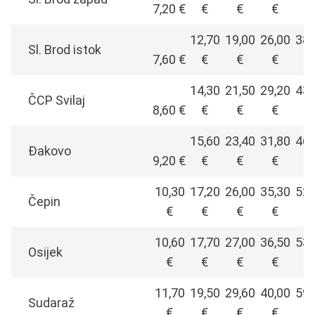
7,20 €
€
€
€
€
12,70
19,00
26,00
38,
Sl. Brod istok
7,60 €
€
€
€
€
14,30
21,50
29,20
43,
ČCP Svilaj
8,60 €
€
€
€
€
15,60
23,40
31,80
46,
Đakovo
9,20 €
€
€
€
€
10,30
17,20
26,00
35,30
52,
Čepin
€
€
€
€
€
10,60
17,70
27,00
36,50
53,
Osijek
€
€
€
€
€
11,70
19,50
29,60
40,00
59,
Sudaraž
€
€
€
€
€