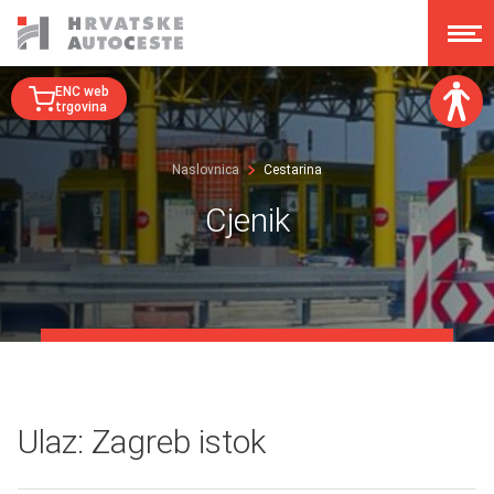
ENC web
trgovina
Veličina fonta:
Naslovnica
Cestarina
A
A
A
A
Cjenik
Disleksija:
Kontrast:
Poništi izmjene
Ulaz: Zagreb istok