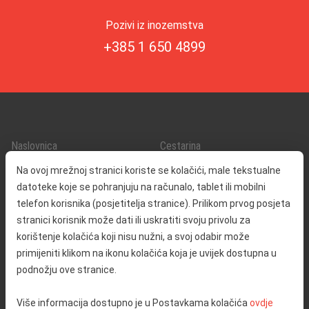
Pozivi iz inozemstva
+385 1 650 4899
Naslovnica
Cestarina
O nama
Promet i sigurnost
Na ovoj mrežnoj stranici koriste se kolačići, male tekstualne
Kontakt
Servisne informacije
datoteke koje se pohranjuju na računalo, tablet ili mobilni
Reklamacija
telefon korisnika (posjetitelja stranice). Prilikom prvog posjeta
stranici korisnik može dati ili uskratiti svoju privolu za
korištenje kolačića koji nisu nužni, a svoj odabir može
Javna nabava
Izjava o pristupačnosti
primijeniti klikom na ikonu kolačića koja je uvijek dostupna u
Odnosi s javnošću
Pravo na pristup informacijama
podnožju ove stranice.
Društvena odgovornost
Politika privatnosti
Više informacija dostupno je u Postavkama kolačića
ovdje
Postavke kolačića