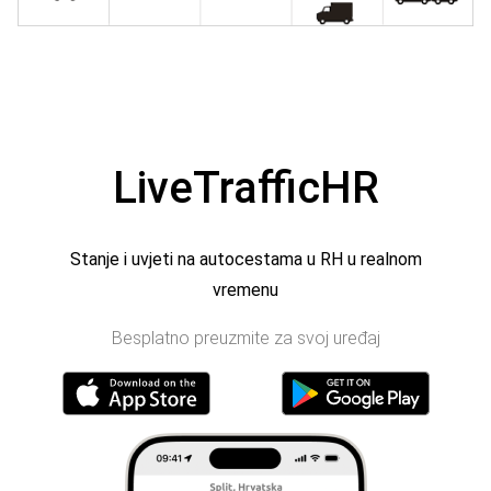
LiveTrafficHR
Stanje i uvjeti na autocestama u RH u realnom
vremenu
Besplatno preuzmite za svoj uređaj