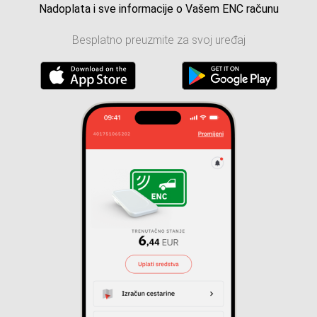
Nadoplata i sve informacije o Vašem ENC računu
Besplatno preuzmite za svoj uređaj