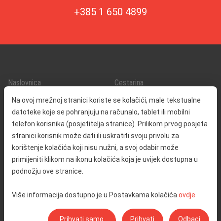
+385 1 650 4899
Naslovnica
Cestarina
O nama
Promet i sigurnost
Na ovoj mrežnoj stranici koriste se kolačići, male tekstualne
Kontakt
Servisne informacije
datoteke koje se pohranjuju na računalo, tablet ili mobilni
Reklamacija
telefon korisnika (posjetitelja stranice). Prilikom prvog posjeta
stranici korisnik može dati ili uskratiti svoju privolu za
korištenje kolačića koji nisu nužni, a svoj odabir može
Javna nabava
Izjava o pristupačnosti
primijeniti klikom na ikonu kolačića koja je uvijek dostupna u
Odnosi s javnošću
Pravo na pristup informacijama
podnožju ove stranice.
Društvena odgovornost
Politika privatnosti
Više informacija dostupno je u Postavkama kolačića
ovdje
Postavke kolačića
Prihvati samo
Prihvati
Odbaci