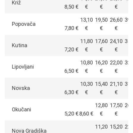
Križ
8,50 €
€
€
€
€
13,10
19,50
26,60
39,
Popovača
7,80 €
€
€
€
€
11,80
17,60
24,10
35,
Kutina
7,20 €
€
€
€
€
10,80
16,20
22,00
32,
Lipovljani
6,50 €
€
€
€
€
10,30
15,40
21,10
31,
Novska
6,30 €
€
€
€
€
12,80
17,50
26,
Okučani
5,20 €
8,60 €
€
€
€
11,20
15,20
22,
Nova Gradiška