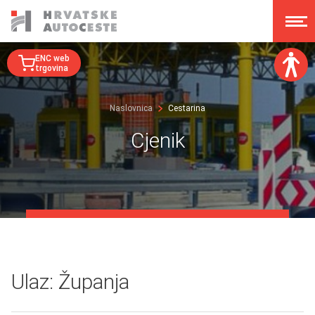
ENC web
trgovina
Veličina fonta:
Naslovnica
Cestarina
A
A
A
A
Cjenik
Disleksija:
Kontrast:
Poništi izmjene
Ulaz: Županja