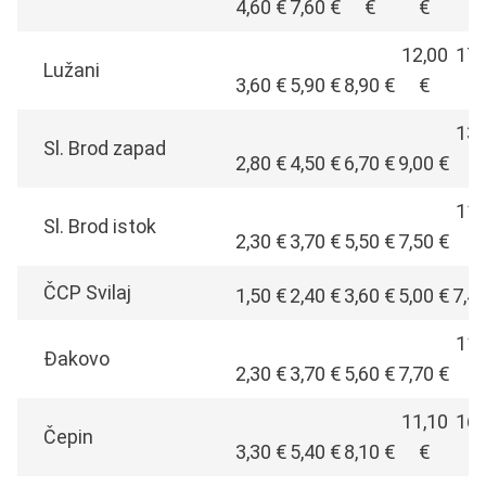
4,60 €
7,60 €
€
€
€
12,00
17,
Lužani
3,60 €
5,90 €
8,90 €
€
€
13,
Sl. Brod zapad
2,80 €
4,50 €
6,70 €
9,00 €
€
11,
Sl. Brod istok
2,30 €
3,70 €
5,50 €
7,50 €
€
ČCP Svilaj
1,50 €
2,40 €
3,60 €
5,00 €
7,4
11,
Đakovo
2,30 €
3,70 €
5,60 €
7,70 €
€
11,10
16,
Čepin
3,30 €
5,40 €
8,10 €
€
€