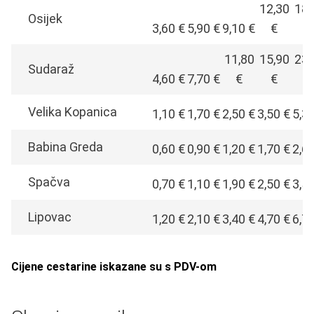
12,30
18,
Osijek
3,60 €
5,90 €
9,10 €
€
€
11,80
15,90
23,
Sudaraž
4,60 €
7,70 €
€
€
€
Velika Kopanica
1,10 €
1,70 €
2,50 €
3,50 €
5,3
Babina Greda
0,60 €
0,90 €
1,20 €
1,70 €
2,6
Spačva
0,70 €
1,10 €
1,90 €
2,50 €
3,5
Lipovac
1,20 €
2,10 €
3,40 €
4,70 €
6,7
Cijene cestarine iskazane su s PDV-om