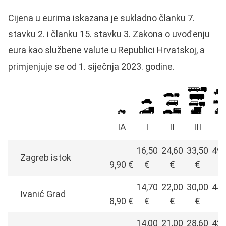
Cijena u eurima iskazana je sukladno članku 7.
stavku 2. i članku 15. stavku 3. Zakona o uvođenju
eura kao službene valute u Republici Hrvatskoj, a
primjenjuje se od 1. siječnja 2023. godine.
IA
I
II
III
I
16,50
24,60
33,50
49,
Zagreb istok
9,90 €
€
€
€
€
14,70
22,00
30,00
44,
Ivanić Grad
8,90 €
€
€
€
€
14,00
21,00
28,60
42,