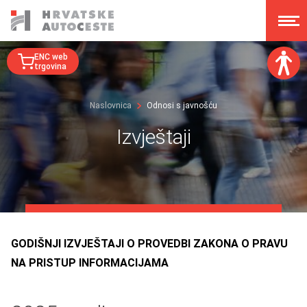
ENC web
trgovina
Veličina fonta:
Naslovnica
Odnosi s javnošću
A
A
A
A
Izvještaji
Disleksija:
Kontrast:
Poništi izmjene
GODIŠNJI IZVJEŠTAJI O PROVEDBI ZAKONA O PRAVU
NA PRISTUP INFORMACIJAMA