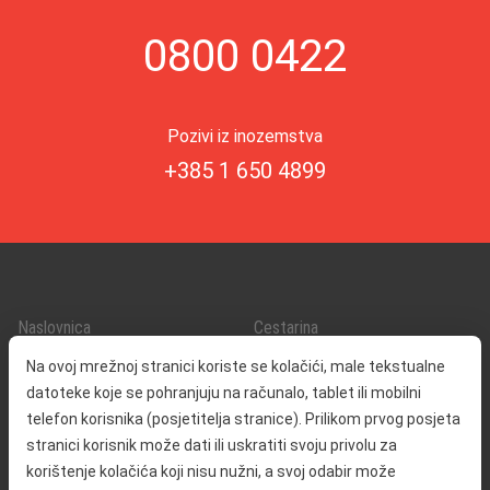
0800 0422
Pozivi iz inozemstva
+385 1 650 4899
Naslovnica
Cestarina
O nama
Promet i sigurnost
Na ovoj mrežnoj stranici koriste se kolačići, male tekstualne
Kontakt
Servisne informacije
datoteke koje se pohranjuju na računalo, tablet ili mobilni
Reklamacija
telefon korisnika (posjetitelja stranice). Prilikom prvog posjeta
stranici korisnik može dati ili uskratiti svoju privolu za
korištenje kolačića koji nisu nužni, a svoj odabir može