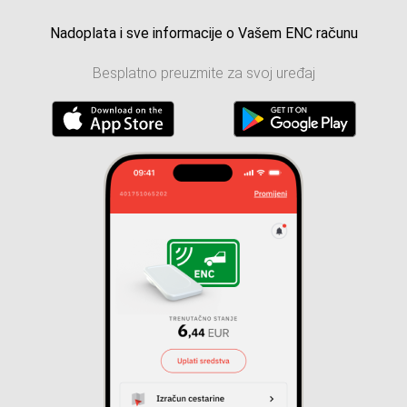
Nadoplata i sve informacije o Vašem ENC računu
Besplatno preuzmite za svoj uređaj