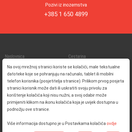
Pozivi iz inozemstva
+385 1 650 4899
Naslovnica
Cestarina
O nama
Promet i sigurnost
Na ovoj mrežnoj stranici koriste se kolačići, male tekstualne
Kontakt
Servisne informacije
datoteke koje se pohranjuju na računalo, tablet ili mobilni
Reklamacija
telefon korisnika (posjetitelja stranice). Prilikom prvog posjeta
stranici korisnik može dati ili uskratiti svoju privolu za
korištenje kolačića koji nisu nužni, a svoj odabir može
Javna nabava
Izjava o pristupačnosti
primijeniti klikom na ikonu kolačića koja je uvijek dostupna u
Odnosi s javnošću
Pravo na pristup informacijama
podnožju ove stranice.
Društvena odgovornost
Politika privatnosti
Više informacija dostupno je u Postavkama kolačića
ovdje
Postavke kolačića