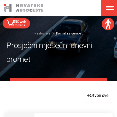
ENC web
trgovina
Naslovnica
Promet i sigurnost
Veličina fonta:
Prosječni mjesečni dnevni
A
A
A
A
promet
Disleksija:
Kontrast:
Poništi izmjene
+
Otvori sve