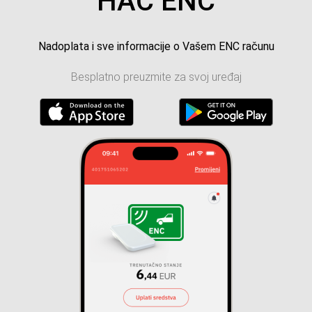
HAC ENC
Nadoplata i sve informacije o Vašem ENC računu
Besplatno preuzmite za svoj uređaj