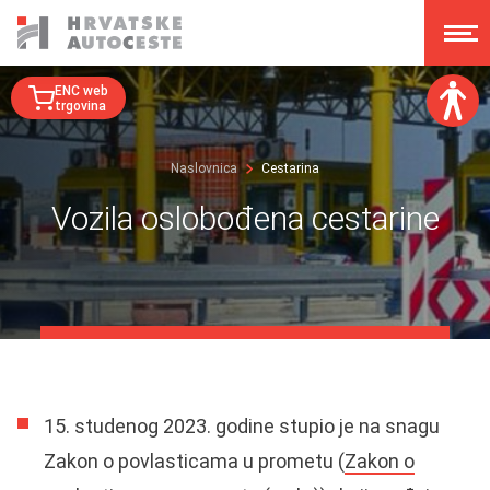
ENC web
trgovina
Veličina fonta:
Naslovnica
Cestarina
A
A
A
A
Vozila oslobođena cestarine
Disleksija:
Kontrast:
Poništi izmjene
15. studenog 2023. godine stupio je na snagu
Zakon o povlasticama u prometu (
Zakon o