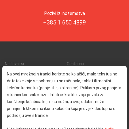
Pozivi iz inozemstva
+385 1 650 4899
Naslovnica
Cestarina
O nama
Promet i sigurnost
Na ovoj mrežnoj stranici koriste se kolačići, male tekstualne
Kontakt
Servisne informacije
datoteke koje se pohranjuju na računalo, tablet ili mobilni
Reklamacija
telefon korisnika (posjetitelja stranice). Prilikom prvog posjeta
stranici korisnik može dati ili uskratiti svoju privolu za
korištenje kolačića koji nisu nužni, a svoj odabir može
Javna nabava
Izjava o pristupačnosti
primijeniti klikom na ikonu kolačića koja je uvijek dostupna u
Odnosi s javnošću
Pravo na pristup informacijama
podnožju ove stranice.
Društvena odgovornost
Politika privatnosti