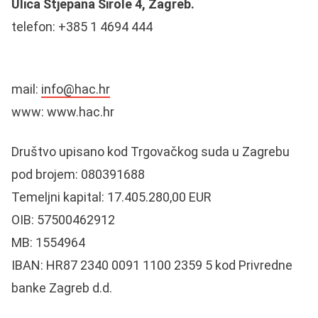
Ulica Stjepana Širole 4, Zagreb.
telefon: +385 1 4694 444
mail:
info@hac.hr
www:
www.hac.hr
Društvo upisano kod Trgovačkog suda u Zagrebu
pod brojem: 080391688
Temeljni kapital: 17.405.280,00 EUR
OIB: 57500462912
MB: 1554964
IBAN: HR87 2340 0091 1100 2359 5 kod Privredne
banke Zagreb d.d.