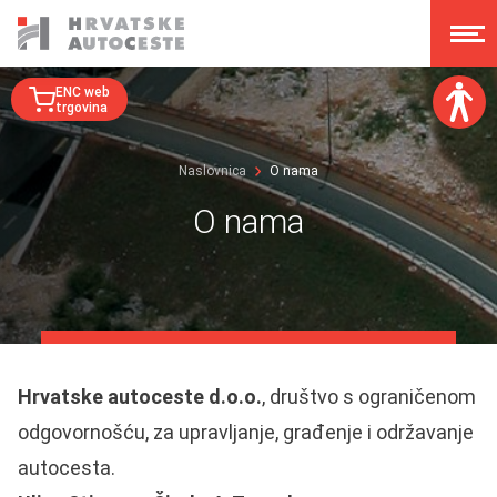
ENC web
trgovina
Veličina fonta:
Naslovnica
O nama
A
A
A
A
O nama
Disleksija:
Kontrast:
Poništi izmjene
Hrvatske autoceste d.o.o.
, društvo s ograničenom
odgovornošću, za upravljanje, građenje i održavanje
autocesta.