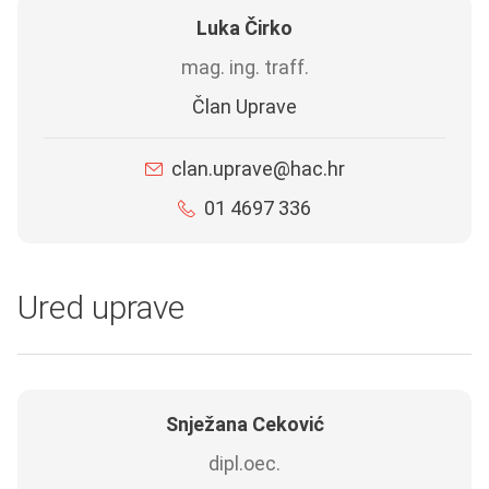
Luka Čirko
mag. ing. traff.
Član Uprave
clan.uprave@hac.hr
01 4697 336
Ured uprave
Snježana Ceković
dipl.oec.