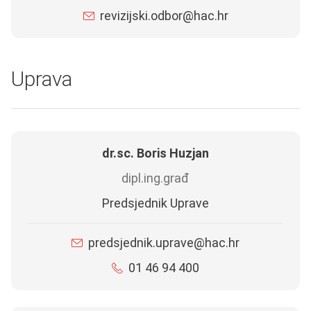
revizijski.odbor@hac.hr
Uprava
dr.sc. Boris Huzjan
dipl.ing.građ
Predsjednik Uprave
predsjednik.uprave@hac.hr
01 46 94 400