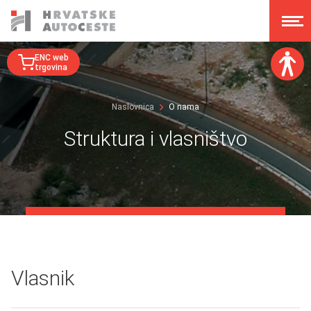
ENC web
trgovina
Veličina fonta:
Naslovnica
O nama
A
A
A
A
Struktura i vlasništvo
Disleksija:
Kontrast:
Poništi izmjene
Vlasnik