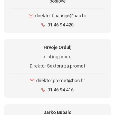
poslove
direktor.financije@hac.hr
01 46 94 420
Hrvoje Ordulj
dipl.ing.prom.
Direktor Sektora za promet
direktor.promet@hac.hr
01 46 94 416
Darko Bubalo