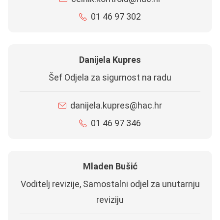
01 46 97 302
Danijela Kupres
Šef Odjela za sigurnost na radu
danijela.kupres@hac.hr
01 46 97 346
Mladen Bušić
Voditelj revizije, Samostalni odjel za unutarnju
reviziju