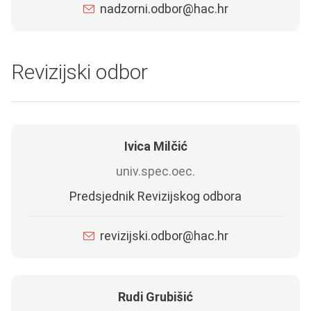
nadzorni.odbor@hac.hr
Revizijski odbor
Ivica Milčić
univ.spec.oec.
Predsjednik Revizijskog odbora
revizijski.odbor@hac.hr
Rudi Grubišić