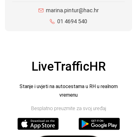
marina.pintur@hac.hr
01 4694 540
LiveTrafficHR
Stanje i uvjeti na autocestama u RH u realnom
vremenu
Besplatno preuzmite za svoj uređaj