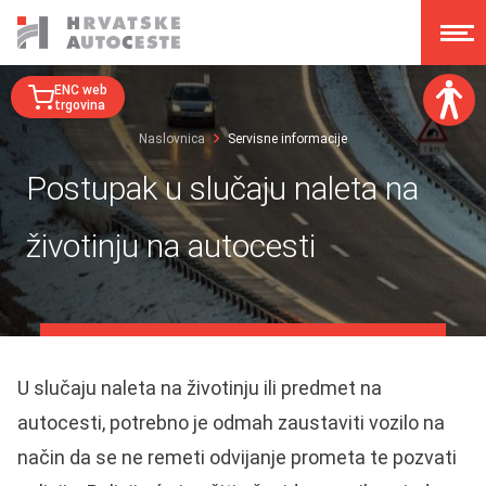
ENC web
trgovina
Naslovnica
Servisne informacije
Veličina fonta:
Postupak u slučaju naleta na
A
A
A
A
životinju na autocesti
Disleksija:
Kontrast:
Poništi izmjene
U slučaju naleta na životinju ili predmet na
autocesti, potrebno je odmah zaustaviti vozilo na
način da se ne remeti odvijanje prometa te pozvati