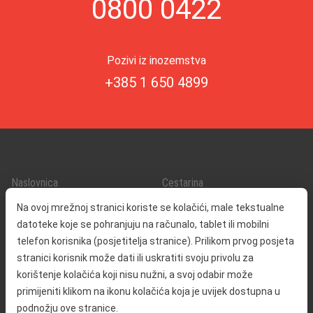
0800 0422
Pozivi iz inozemstva
+385 1 650 4899
Naslovnica
Cestarina
O nama
Promet i sigurnost
Na ovoj mrežnoj stranici koriste se kolačići, male tekstualne
Kontakt
Servisne informacije
datoteke koje se pohranjuju na računalo, tablet ili mobilni
Reklamacija
telefon korisnika (posjetitelja stranice). Prilikom prvog posjeta
stranici korisnik može dati ili uskratiti svoju privolu za
korištenje kolačića koji nisu nužni, a svoj odabir može
Javna nabava
Izjava o pristupačnosti
primijeniti klikom na ikonu kolačića koja je uvijek dostupna u
Odnosi s javnošću
Pravo na pristup informacijama
podnožju ove stranice.