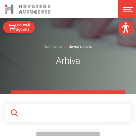
ENC web
trgovina
Veličina fonta:
Naslovnica
Javna nabava
A
A
A
A
Arhiva
Disleksija:
Kontrast:
Poništi izmjene