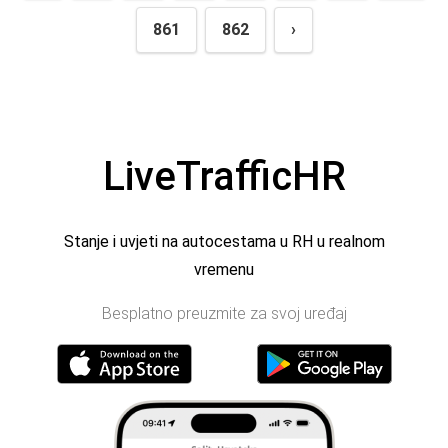
861
862
›
LiveTrafficHR
Stanje i uvjeti na autocestama u RH u realnom
vremenu
Besplatno preuzmite za svoj uređaj