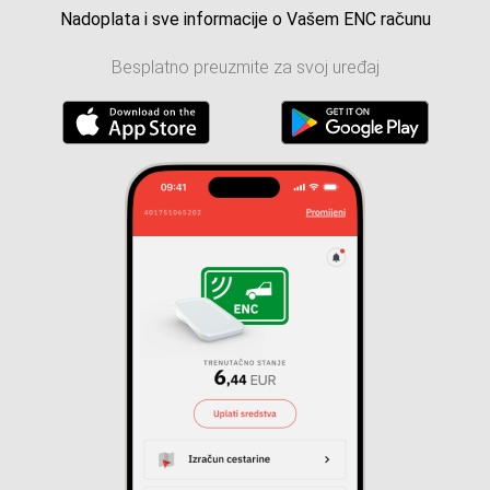
Nadoplata i sve informacije o Vašem ENC računu
Besplatno preuzmite za svoj uređaj