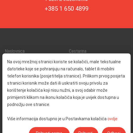
+385 1 650 4899
Naslovnica
Cestarina
O nama
Promet i sigurnost
Na ovoj mrežnoj stranici koriste se kolačići, male tekstualne
Kontakt
Servisne informacije
datoteke koje se pohranjuju na računalo, tablet ili mobilni
Reklamacija
telefon korisnika (posjetitelja stranice). Prilikom prvog posjeta
stranici korisnik može dati ili uskratiti svoju privolu za
korištenje kolačića koji nisu nužni, a svoj odabir može
Javna nabava
Izjava o pristupačnosti
primijeniti klikom na ikonu kolačića koja je uvijek dostupna u
Odnosi s javnošću
Pravo na pristup informacijama
podnožju ove stranice.
Društvena odgovornost
Politika privatnosti
Više informacija dostupno je u Postavkama kolačića
ovdje
Postavke kolačića