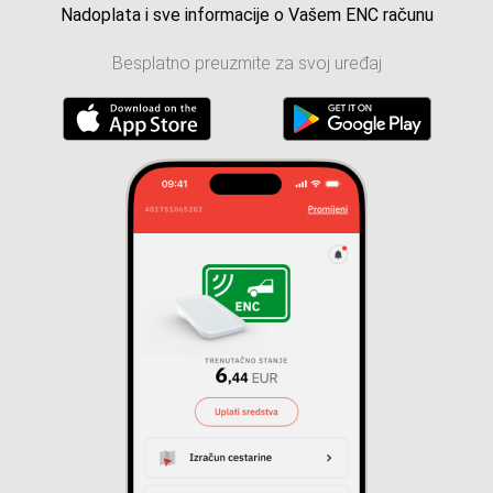
Nadoplata i sve informacije o Vašem ENC računu
Besplatno preuzmite za svoj uređaj