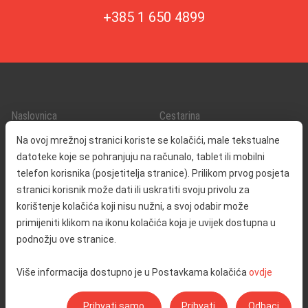
+385 1 650 4899
Naslovnica
Cestarina
O nama
Promet i sigurnost
Na ovoj mrežnoj stranici koriste se kolačići, male tekstualne
Kontakt
Servisne informacije
datoteke koje se pohranjuju na računalo, tablet ili mobilni
Reklamacija
telefon korisnika (posjetitelja stranice). Prilikom prvog posjeta
stranici korisnik može dati ili uskratiti svoju privolu za
korištenje kolačića koji nisu nužni, a svoj odabir može
Javna nabava
Izjava o pristupačnosti
primijeniti klikom na ikonu kolačića koja je uvijek dostupna u
Odnosi s javnošću
Pravo na pristup informacijama
podnožju ove stranice.
Društvena odgovornost
Politika privatnosti
Više informacija dostupno je u Postavkama kolačića
ovdje
Postavke kolačića
Prihvati samo
Prihvati
Odbaci