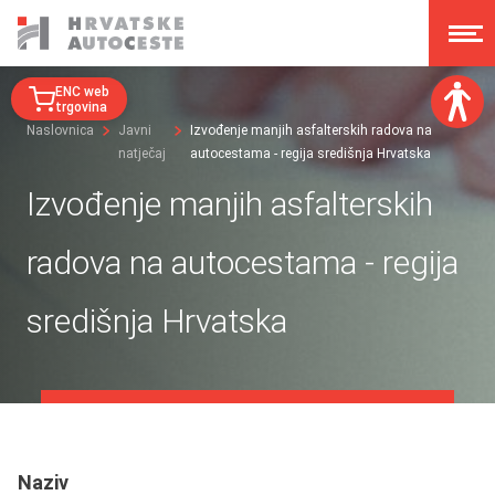
ENC web
trgovina
Naslovnica
Javni
Izvođenje manjih asfalterskih radova na
natječaj
autocestama - regija središnja Hrvatska
Veličina fonta:
A
A
Izvođenje manjih asfalterskih
A
A
Disleksija:
radova na autocestama - regija
Kontrast:
središnja Hrvatska
Poništi izmjene
Naziv