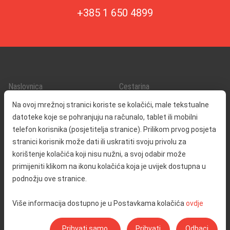
+385 1 650 4899
Naslovnica
Cestarina
O nama
Promet i sigurnost
Na ovoj mrežnoj stranici koriste se kolačići, male tekstualne
Kontakt
Servisne informacije
datoteke koje se pohranjuju na računalo, tablet ili mobilni
Reklamacija
telefon korisnika (posjetitelja stranice). Prilikom prvog posjeta
stranici korisnik može dati ili uskratiti svoju privolu za
korištenje kolačića koji nisu nužni, a svoj odabir može
Javna nabava
Izjava o pristupačnosti
primijeniti klikom na ikonu kolačića koja je uvijek dostupna u
Odnosi s javnošću
Pravo na pristup informacijama
podnožju ove stranice.
Društvena odgovornost
Politika privatnosti
Više informacija dostupno je u Postavkama kolačića
ovdje
Postavke kolačića
Prihvati samo
Prihvati
Odbaci