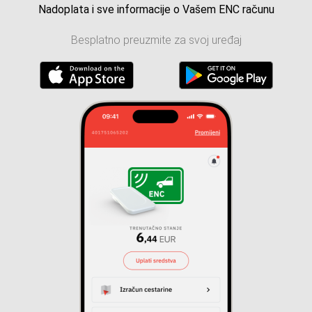
Nadoplata i sve informacije o Vašem ENC računu
Besplatno preuzmite za svoj uređaj