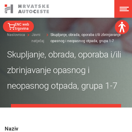
ENC web
trgovina
Naslovnica
Javni
Skupljanje, obrada, oporaba i/ili zbrinjavanje
natječaj
opasnog i neopasnog otpada, grupa 1-7
Veličina fonta:
A
A
Skupljanje, obrada, oporaba i/ili
A
A
Disleksija:
zbrinjavanje opasnog i
Kontrast:
neopasnog otpada, grupa 1-7
Poništi izmjene
Naziv