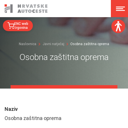
ENC web
trgovina
Veličina fonta:
Naslovnica
Javni natječaj
Osobna zaštitna oprema
A
A
A
A
Osobna zaštitna oprema
Disleksija:
Kontrast:
Poništi izmjene
Naziv
Osobna zaštitna oprema