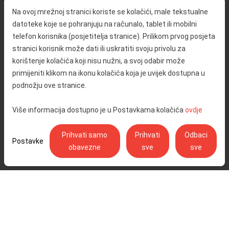
O nama
Promet i sigurnost
Na ovoj mrežnoj stranici koriste se kolačići, male tekstualne
Kontakt
Servisne informacije
datoteke koje se pohranjuju na računalo, tablet ili mobilni
Reklamacija
telefon korisnika (posjetitelja stranice). Prilikom prvog posjeta
stranici korisnik može dati ili uskratiti svoju privolu za
korištenje kolačića koji nisu nužni, a svoj odabir može
Javna nabava
Izjava o pristupačnosti
primijeniti klikom na ikonu kolačića koja je uvijek dostupna u
Odnosi s javnošću
Pravo na pristup informacijama
podnožju ove stranice.
Društvena odgovornost
Politika privatnosti
Više informacija dostupno je u Postavkama kolačića
ovdje
Postavke kolačića
Prihvati samo
Prihvati
Odbaci
Postavke
obavezne
sve
sve
Ulica Stjepana Širole 4, 10 000 Zagreb - Hrvatske autoceste d.o.o.,
OIB: 57500462912
© Copyright 2026. Sva prava pridržana.
Pratite nas na:
YouTube
Instagram