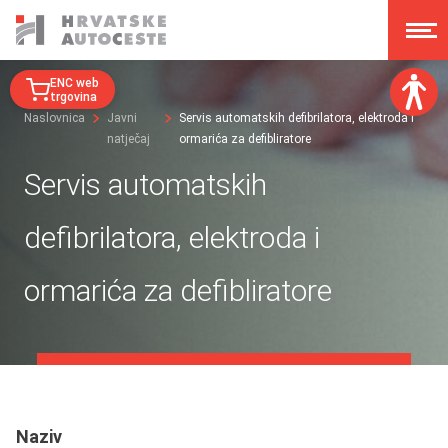
ENC web
trgovina
Naslovnica
Javni
Servis automatskih defibrilatora, elektroda i
natječaj
ormarića za defibliratore
Veličina fonta:
A
A
Servis automatskih
A
A
Disleksija:
defibrilatora, elektroda i
Kontrast:
ormarića za defibliratore
Poništi izmjene
Naziv