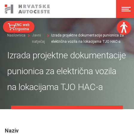
ENC web
trgovina
Naslovnica
Javni
Izrada projektne dokumentacije punionica za
natječaj
električna vozila na lokacijama TJO HAC-a
Veličina fonta:
A
A
Izrada projektne dokumentacije
A
A
Disleksija:
punionica za električna vozila
Kontrast:
na lokacijama TJO HAC-a
Poništi izmjene
Naziv