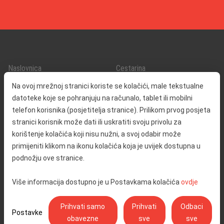
Naslovnica
Cestarina
O nama
Promet i sigurnost
Na ovoj mrežnoj stranici koriste se kolačići, male tekstualne
Kontakt
Servisne informacije
datoteke koje se pohranjuju na računalo, tablet ili mobilni
Reklamacija
telefon korisnika (posjetitelja stranice). Prilikom prvog posjeta
stranici korisnik može dati ili uskratiti svoju privolu za
korištenje kolačića koji nisu nužni, a svoj odabir može
Javna nabava
Izjava o pristupačnosti
primijeniti klikom na ikonu kolačića koja je uvijek dostupna u
Odnosi s javnošću
Pravo na pristup informacijama
podnožju ove stranice.
Društvena odgovornost
Politika privatnosti
Više informacija dostupno je u Postavkama kolačića
ovdje
Postavke kolačića
Prihvati samo
Prihvati
Odbaci
Postavke
obavezne
sve
sve