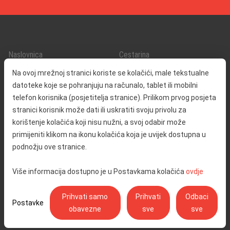
Naslovnica
Cestarina
O nama
Promet i sigurnost
Na ovoj mrežnoj stranici koriste se kolačići, male tekstualne
Kontakt
Servisne informacije
datoteke koje se pohranjuju na računalo, tablet ili mobilni
Reklamacija
telefon korisnika (posjetitelja stranice). Prilikom prvog posjeta
stranici korisnik može dati ili uskratiti svoju privolu za
korištenje kolačića koji nisu nužni, a svoj odabir može
Javna nabava
Izjava o pristupačnosti
primijeniti klikom na ikonu kolačića koja je uvijek dostupna u
Odnosi s javnošću
Pravo na pristup informacijama
podnožju ove stranice.
Društvena odgovornost
Politika privatnosti
Više informacija dostupno je u Postavkama kolačića
ovdje
Postavke kolačića
Prihvati samo
Prihvati
Odbaci
Postavke
obavezne
sve
sve