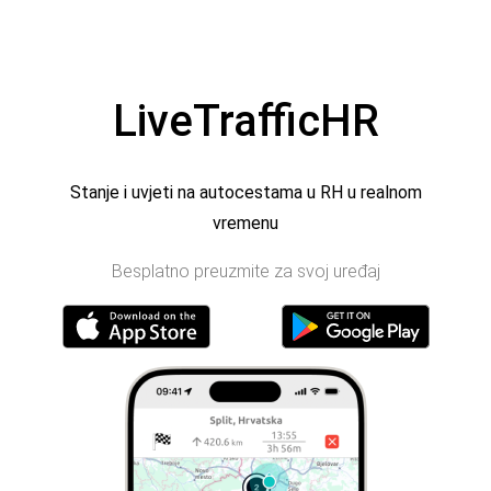
LiveTrafficHR
Stanje i uvjeti na autocestama u RH u realnom
vremenu
Besplatno preuzmite za svoj uređaj