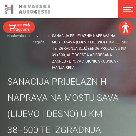
ENC web
trgovina
Naslovnica
Javni
SANACIJA PRIJELAZNIH NAPRAVA NA
natječaj
MOSTU SAVA (LIJEVO I DESNO) U KM 38+500
Veličina fonta:
TE IZGRADNJA SLUŽBENOG PROLAZA U KM
A
A
A
39+800, AUTOCESTA A3 BREGANA -
A
ZAGREB - LIPOVAC, DIONICA KOSNICA -
IVANJA REKA
Disleksija:
SANACIJA PRIJELAZNIH
Kontrast:
NAPRAVA NA MOSTU SAVA
Poništi izmjene
(LIJEVO I DESNO) U KM
38+500 TE IZGRADNJA