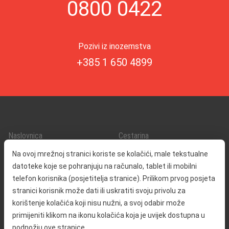
0800 0422
Pozivi iz inozemstva
+385 1 650 4899
Naslovnica
Cestarina
O nama
Promet i sigurnost
Na ovoj mrežnoj stranici koriste se kolačići, male tekstualne
Kontakt
Servisne informacije
datoteke koje se pohranjuju na računalo, tablet ili mobilni
Reklamacija
telefon korisnika (posjetitelja stranice). Prilikom prvog posjeta
stranici korisnik može dati ili uskratiti svoju privolu za
korištenje kolačića koji nisu nužni, a svoj odabir može
Javna nabava
Izjava o pristupačnosti
primijeniti klikom na ikonu kolačića koja je uvijek dostupna u
Odnosi s javnošću
Pravo na pristup informacijama
podnožju ove stranice.