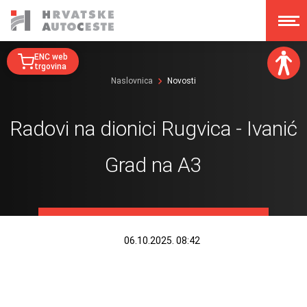
ENC web
trgovina
Naslovnica
Novosti
Veličina fonta:
A
A
Radovi na dionici Rugvica - Ivanić
A
A
Disleksija:
Grad na A3
Kontrast:
Poništi izmjene
06.10.2025. 08:42