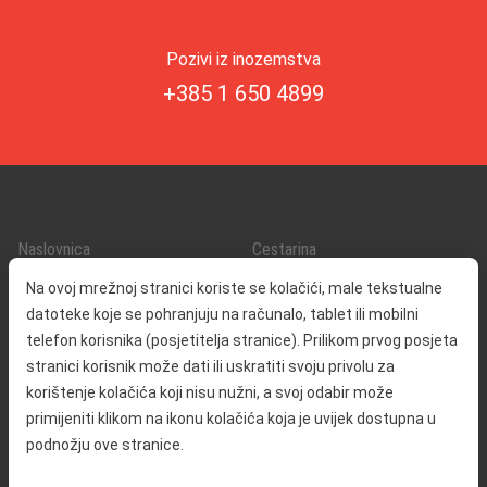
Pozivi iz inozemstva
+385 1 650 4899
Naslovnica
Cestarina
O nama
Promet i sigurnost
Na ovoj mrežnoj stranici koriste se kolačići, male tekstualne
Kontakt
Servisne informacije
datoteke koje se pohranjuju na računalo, tablet ili mobilni
Reklamacija
telefon korisnika (posjetitelja stranice). Prilikom prvog posjeta
stranici korisnik može dati ili uskratiti svoju privolu za
korištenje kolačića koji nisu nužni, a svoj odabir može
Javna nabava
Izjava o pristupačnosti
primijeniti klikom na ikonu kolačića koja je uvijek dostupna u
Odnosi s javnošću
Pravo na pristup informacijama
podnožju ove stranice.
Društvena odgovornost
Politika privatnosti