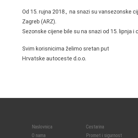
Od 15. rujna 2018., na snazi su vansezonske c
Zagreb (ARZ).
Sezonske cijene bile su na snazi od 15. lipnja i o
Svim korisnicima želimo sretan put
Hrvatske autoceste d.o.o.
Naslovnica
Cestarina
O nama
Promet i sigurnost