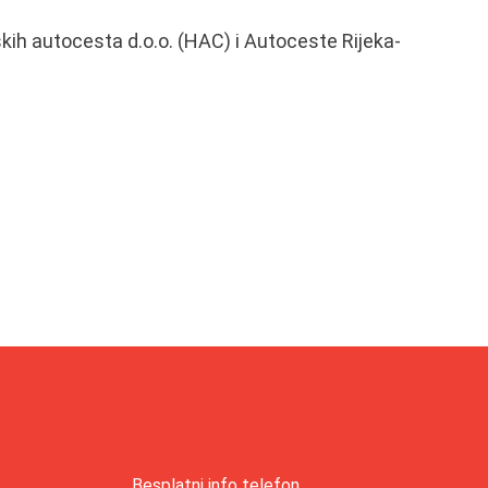
ih autocesta d.o.o. (HAC) i Autoceste Rijeka-
.
Besplatni info telefon