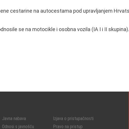
ijene cestarine na autocestama pod upravljanjem Hrvatsk
dnosile se na motocikle i osobna vozila (IA I i II skupina)
Javna nabava
Izjava o pristupačnosti
Odnosi s javnošću
Pravo na pristup