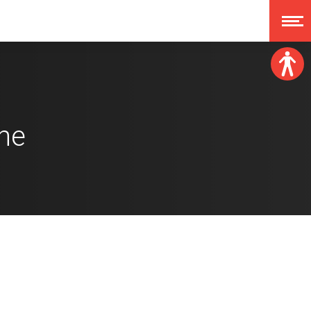
Veličina fonta:
A
A
A
ne
A
Disleksija:
Kontrast:
Poništi izmjene