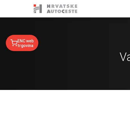
ENC web
trgovina
V