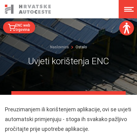
ENC web
trgovina
Veličina fonta:
Naslovnica
Ostalo
A
A
A
A
Uvjeti korištenja ENC
Disleksija:
Kontrast:
Poništi izmjene
Preuzimanjem ili korištenjem aplikacije, ovi se uvjeti
automatski primjenjuju - stoga ih svakako pažljivo
pročitajte prije upotrebe aplikacije.