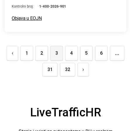
Kontrolni broj:
1-400-2026-901
Objava u EOJN
...
‹
1
2
3
4
5
6
31
32
›
LiveTrafficHR