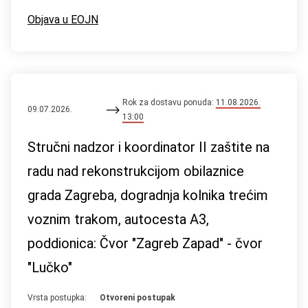
Objava u EOJN
Rok za dostavu ponuda:
11.08.2026.
09.07.2026.
13:00
Stručni nadzor i koordinator II zaštite na
radu nad rekonstrukcijom obilaznice
grada Zagreba, dogradnja kolnika trećim
voznim trakom, autocesta A3,
poddionica: Čvor "Zagreb Zapad" - čvor
"Lučko"
Vrsta postupka:
Otvoreni postupak