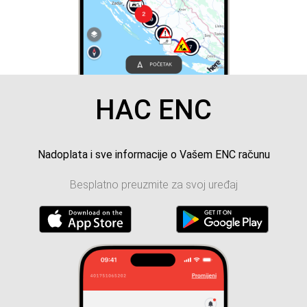
HAC ENC
Nadoplata i sve informacije o Vašem ENC računu
Besplatno preuzmite za svoj uređaj