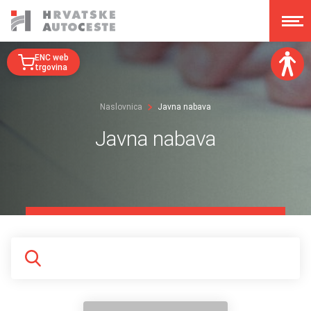
ENC web
trgovina
Veličina fonta:
Naslovnica
Javna nabava
A
A
A
A
Javna nabava
Disleksija:
Kontrast:
Poništi izmjene