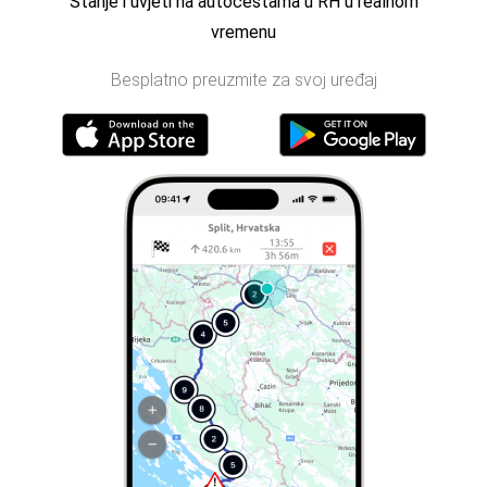
Stanje i uvjeti na autocestama u RH u realnom
vremenu
Besplatno preuzmite za svoj uređaj