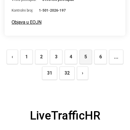
Kontrolni broj:
1-501-2026-197
Objava u EOJN
...
‹
1
2
3
4
5
6
31
32
›
LiveTrafficHR