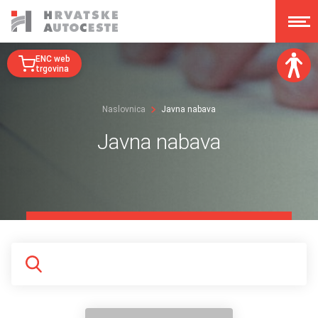
ENC web
trgovina
Veličina fonta:
Naslovnica
Javna nabava
A
A
A
A
Javna nabava
Disleksija:
Kontrast:
Poništi izmjene