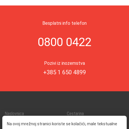
Besplatni info telefon
0800 0422
Pozivi iz inozemstva
+385 1 650 4899
Naslovnica
Cestarina
O nama
Promet i sigurnost
Na ovoj mrežnoj stranici koriste se kolačići, male tekstualne