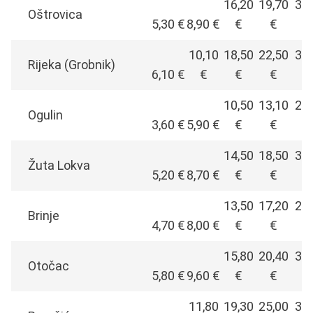
16,20
19,70
34,
Oštrovica
5,30 €
8,90 €
€
€
10,10
18,50
22,50
39,
Rijeka (Grobnik)
6,10 €
€
€
€
10,50
13,10
22,
Ogulin
3,60 €
5,90 €
€
€
14,50
18,50
30,
Žuta Lokva
5,20 €
8,70 €
€
€
13,50
17,20
28,
Brinje
4,70 €
8,00 €
€
€
15,80
20,40
32,
Otočac
5,80 €
9,60 €
€
€
11,80
19,30
25,00
39,