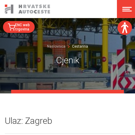
ENC web
trgovina
Veličina fonta:
Naslovnica
Cestarina
A
A
A
A
Cjenik
Disleksija:
Kontrast:
Poništi izmjene
Ulaz: Zagreb