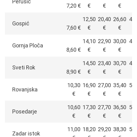
Perušić
7,20 €
€
€
€
12,50
20,40
26,60
42,
Gospić
7,60 €
€
€
€
14,10
22,90
30,00
46,
Gornja Ploča
8,60 €
€
€
€
14,50
23,40
30,70
48,
Sveti Rok
8,90 €
€
€
€
10,30
16,90
27,00
35,40
55,
Rovanjska
€
€
€
€
10,60
17,30
27,70
36,50
56,
Posedarje
€
€
€
€
11,00
18,20
29,20
38,30
59,
Zadar istok