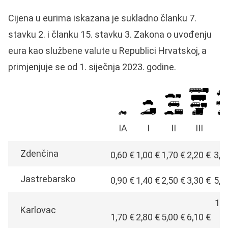
Cijena u eurima iskazana je sukladno članku 7.
stavku 2. i članku 15. stavku 3. Zakona o uvođenju
eura kao službene valute u Republici Hrvatskoj, a
primjenjuje se od 1. siječnja 2023. godine.
IA
I
II
III
I
Zdenčina
0,60 €
1,00 €
1,70 €
2,20 €
3,8
Jastrebarsko
0,90 €
1,40 €
2,50 €
3,30 €
5,7
10,
Karlovac
1,70 €
2,80 €
5,00 €
6,10 €