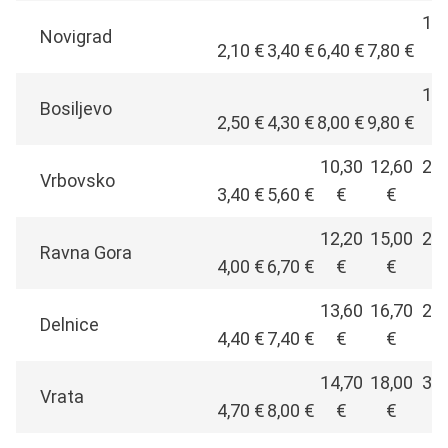
13,
Novigrad
2,10 €
3,40 €
6,40 €
7,80 €
17,
Bosiljevo
2,50 €
4,30 €
8,00 €
9,80 €
10,30
12,60
22,
Vrbovsko
3,40 €
5,60 €
€
€
12,20
15,00
26,
Ravna Gora
4,00 €
6,70 €
€
€
13,60
16,70
29,
Delnice
4,40 €
7,40 €
€
€
14,70
18,00
31,
Vrata
4,70 €
8,00 €
€
€