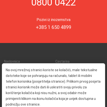
0800 0422
Pozivi iz inozemstva
+385 1 650 4899
Naslovnica
Cestarina
O nama
Promet i sigurnost
Na ovoj mrežnoj stranici koriste se kolačići, male tekstualne
Kontakt
Servisne informacije
datoteke koje se pohranjuju na računalo, tablet ili mobilni
Reklamacija
telefon korisnika (posjetitelja stranice). Prilikom prvog posjeta
stranici korisnik može dati ili uskratiti svoju privolu za
korištenje kolačića koji nisu nužni, a svoj odabir može
Javna nabava
Izjava o pristupačnosti
primijeniti klikom na ikonu kolačića koja je uvijek dostupna u
Odnosi s javnošću
Pravo na pristup informacijama
podnožju ove stranice.