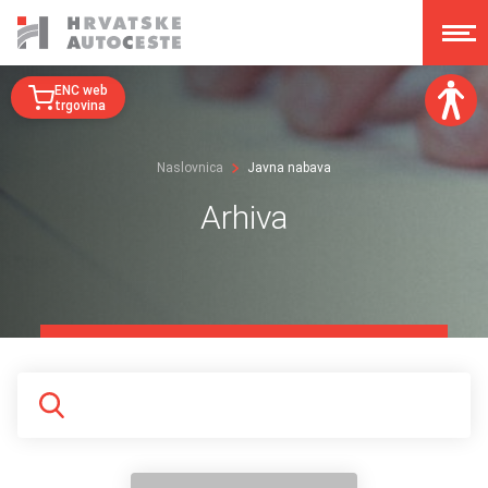
ENC web
trgovina
Veličina fonta:
Naslovnica
Javna nabava
A
A
A
A
Arhiva
Disleksija:
Kontrast:
Poništi izmjene