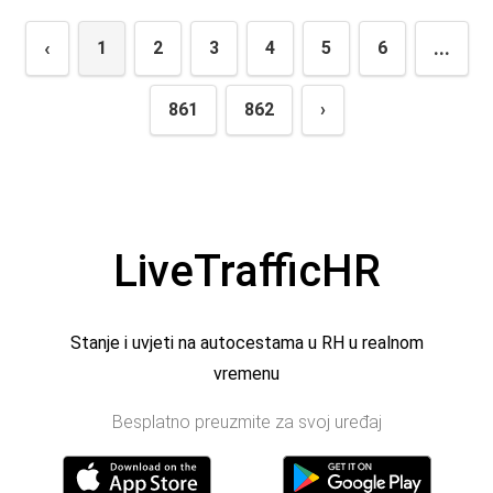
‹
...
1
2
3
4
5
6
861
862
›
LiveTrafficHR
Stanje i uvjeti na autocestama u RH u realnom
vremenu
Besplatno preuzmite za svoj uređaj