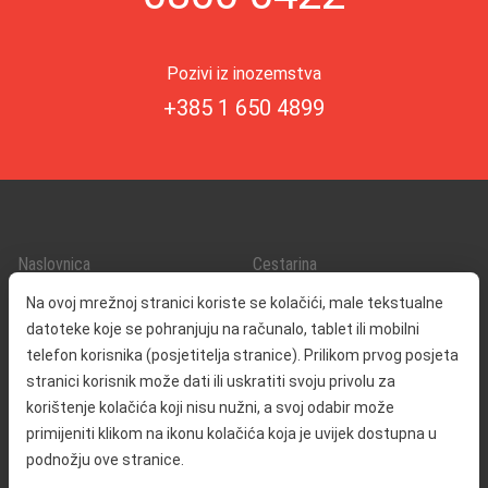
Pozivi iz inozemstva
+385 1 650 4899
Naslovnica
Cestarina
O nama
Promet i sigurnost
Na ovoj mrežnoj stranici koriste se kolačići, male tekstualne
Kontakt
Servisne informacije
datoteke koje se pohranjuju na računalo, tablet ili mobilni
Reklamacija
telefon korisnika (posjetitelja stranice). Prilikom prvog posjeta
stranici korisnik može dati ili uskratiti svoju privolu za
korištenje kolačića koji nisu nužni, a svoj odabir može
Javna nabava
Izjava o pristupačnosti
primijeniti klikom na ikonu kolačića koja je uvijek dostupna u
Odnosi s javnošću
Pravo na pristup informacijama
podnožju ove stranice.