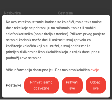
Naslovnica
Cestarina
O nama
Promet i sigurnost
Na ovoj mrežnoj stranici koriste se kolačići, male tekstualne
Kontakt
Servisne informacije
datoteke koje se pohranjuju na računalo, tablet ili mobilni
Reklamacija
telefon korisnika (posjetitelja stranice). Prilikom prvog posjeta
stranici korisnik može dati ili uskratiti svoju privolu za
korištenje kolačića koji nisu nužni, a svoj odabir može
Javna nabava
Izjava o pristupačnosti
primijeniti klikom na ikonu kolačića koja je uvijek dostupna u
Odnosi s javnošću
Pravo na pristup informacijama
podnožju ove stranice.
Društvena odgovornost
Politika privatnosti
Više informacija dostupno je u Postavkama kolačića
ovdje
Postavke kolačića
Prihvati samo
Prihvati
Odbaci
Postavke
obavezne
sve
sve
Ulica Stjepana Širole 4, 10 000 Zagreb - Hrvatske autoceste d.o.o.,
OIB: 57500462912