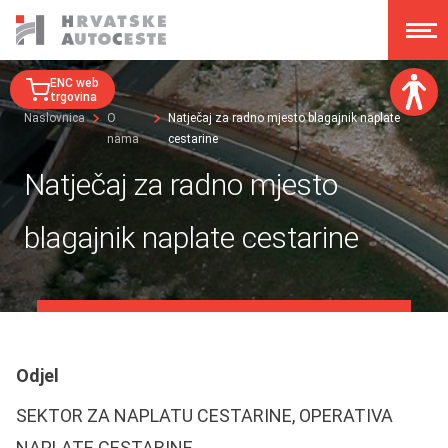
ENC web
trgovina
Naslovnica
O
Natječaj za radno mjesto blagajnik naplate
nama
cestarine
Veličina fonta:
A
A
Natječaj za radno mjesto
A
A
Disleksija:
blagajnik naplate cestarine
Kontrast:
Poništi izmjene
Odjel
SEKTOR ZA NAPLATU CESTARINE, OPERATIVA
NAPLATE CESTARINE