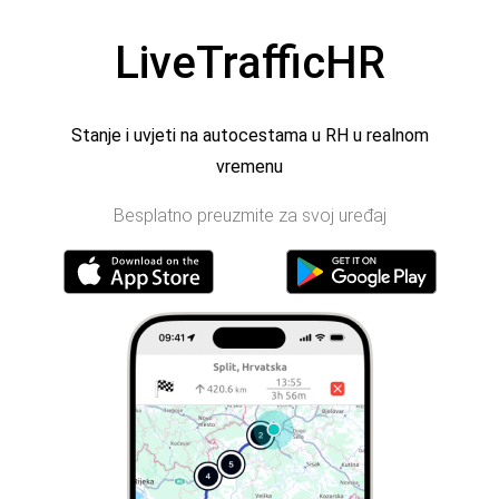
LiveTrafficHR
Stanje i uvjeti na autocestama u RH u realnom
vremenu
Besplatno preuzmite za svoj uređaj