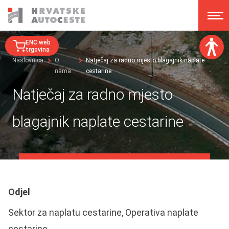
ENC web
trgovina
Naslovnica
O
Natječaj za radno mjesto blagajnik naplate
nama
cestarine
Veličina fonta:
A
A
Natječaj za radno mjesto
A
A
Disleksija:
blagajnik naplate cestarine
Kontrast:
Poništi izmjene
Odjel
Sektor za naplatu cestarine, Operativa naplate
cestarine