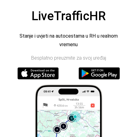
LiveTrafficHR
Stanje i uvjeti na autocestama u RH u realnom
vremenu
Besplatno preuzmite za svoj uređaj