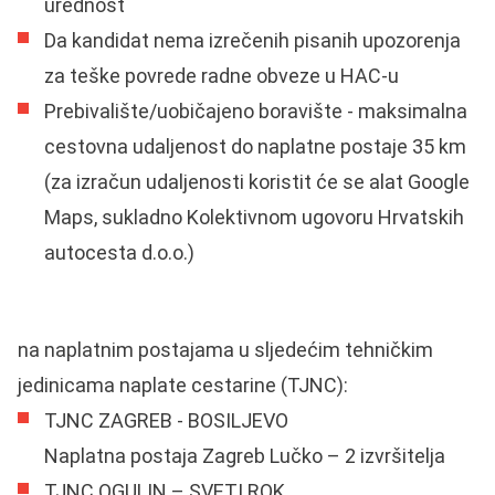
urednost
Da kandidat nema izrečenih pisanih upozorenja
za teške povrede radne obveze u HAC-u
Prebivalište/uobičajeno boravište - maksimalna
cestovna udaljenost do naplatne postaje 35 km
(za izračun udaljenosti koristit će se alat Google
Maps, sukladno Kolektivnom ugovoru Hrvatskih
autocesta d.o.o.)
na naplatnim postajama u sljedećim tehničkim
jedinicama naplate cestarine (TJNC):
TJNC ZAGREB - BOSILJEVO
Naplatna postaja Zagreb Lučko – 2 izvršitelja
TJNC OGULIN – SVETI ROK