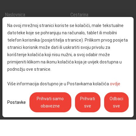
Naslovnica
Cestarina
O nama
Promet i sigurnost
Na ovoj mrežnoj stranici koriste se kolačići, male tekstualne
Kontakt
Servisne informacije
datoteke koje se pohranjuju na računalo, tablet ili mobilni
Reklamacija
telefon korisnika (posjetitelja stranice). Prilikom prvog posjeta
stranici korisnik može dati ili uskratiti svoju privolu za
korištenje kolačića koji nisu nužni, a svoj odabir može
Javna nabava
Izjava o pristupačnosti
primijeniti klikom na ikonu kolačića koja je uvijek dostupna u
Odnosi s javnošću
Pravo na pristup informacijama
podnožju ove stranice.
Društvena odgovornost
Politika privatnosti
Više informacija dostupno je u Postavkama kolačića
ovdje
Postavke kolačića
Prihvati samo
Prihvati
Odbaci
Postavke
obavezne
sve
sve
Ulica Stjepana Širole 4, 10 000 Zagreb - Hrvatske autoceste d.o.o.,
OIB: 57500462912