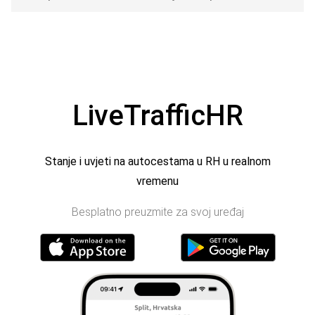
LiveTrafficHR
Stanje i uvjeti na autocestama u RH u realnom
vremenu
Besplatno preuzmite za svoj uređaj