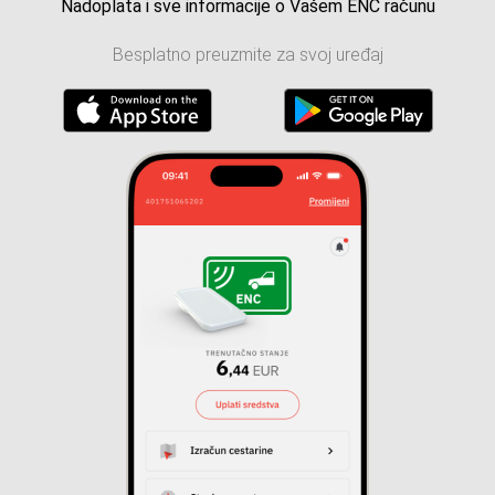
Nadoplata i sve informacije o Vašem ENC računu
Besplatno preuzmite za svoj uređaj