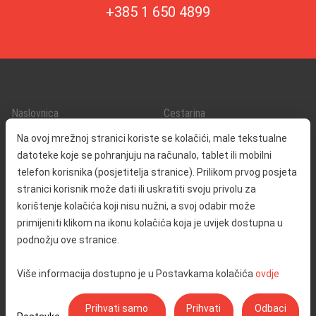
+385 1 650 4899
Naslovnica
Cestarina
O nama
Promet i sigurnost
Na ovoj mrežnoj stranici koriste se kolačići, male tekstualne
Kontakt
Servisne informacije
datoteke koje se pohranjuju na računalo, tablet ili mobilni
Reklamacija
telefon korisnika (posjetitelja stranice). Prilikom prvog posjeta
stranici korisnik može dati ili uskratiti svoju privolu za
korištenje kolačića koji nisu nužni, a svoj odabir može
Javna nabava
Izjava o pristupačnosti
primijeniti klikom na ikonu kolačića koja je uvijek dostupna u
Odnosi s javnošću
Pravo na pristup informacijama
podnožju ove stranice.
Društvena odgovornost
Politika privatnosti
Više informacija dostupno je u Postavkama kolačića
ovdje
Postavke kolačića
Prihvati samo
Prihvati
Odbaci