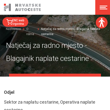
ENC web
trgovina
Naslovnica
O
Natječaj za radno mjesto - Blagajnik naplate
nama
cestarine
Veličina fonta:
A
A
Natječaj za radno mjesto -
A
A
Disleksija:
Blagajnik naplate cestarine
Kontrast:
Poništi izmjene
Odjel
Sektor za naplatu cestarine, Operativa naplate
cestarine