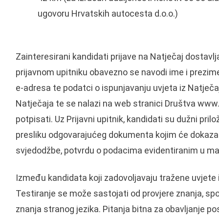
ugovoru Hrvatskih autocesta d.o.o.)
Zainteresirani kandidati prijave na Natječaj dostavlja
prijavnom upitniku obavezno se navodi ime i prezime
e-adresa te podatci o ispunjavanju uvjeta iz Natječaj
Natječaja te se nalazi na web stranici Društva
www.
potpisati. Uz Prijavni upitnik, kandidati su dužni pril
presliku odgovarajućeg dokumenta kojim će dokazati 
svjedodžbe, potvrdu o podacima evidentiranim u mat
Između kandidata koji zadovoljavaju tražene uvjete i
Testiranje se može sastojati od provjere znanja, spo
znanja stranog jezika. Pitanja bitna za obavljanje po