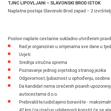
TJNC LIPOVLJANI – SLAVONSKI BROD ISTOK
Naplatna postaja Slavonski Brod zapad – 2 izvršitel
Poslovi naplate cestarine sukladno utvrđenim pravi
Rad je organiziran u smjenama sve dane u tje
Uvjeti:
Srednja stručna sprema
Poznavanje jednog svjetskog stranog jezika
Odgovornost, ljubaznost u ophođenju, osobna
Da kandidat nema izrečenih pisanih upozorenj
autocestama d.o.o.
Prebivalište/uobičajeno boravište - maksimal
42 km (za izračun udaljenosti koristit će se 