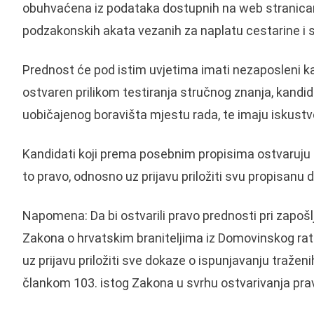
obuhvaćena iz podataka dostupnih na web stranic
podzakonskih akata vezanih za naplatu cestarine i
Prednost će pod istim uvjetima imati nezaposleni kan
ostvaren prilikom testiranja stručnog znanja, kandid
uobičajenog boravišta mjestu rada, te imaju iskustv
Kandidati koji prema posebnim propisima ostvaruju p
to pravo, odnosno uz prijavu priložiti svu propisa
Napomena: Da bi ostvarili pravo prednosti pri zapoš
Zakona o hrvatskim braniteljima iz Domovinskog rata i
uz prijavu priložiti sve dokaze o ispunjavanju tražen
člankom 103. istog Zakona u svrhu ostvarivanja prav