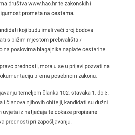
ama društva
www.hac.hr
te zakonskih i
 sigurnost prometa na cestama.
didati koji budu imali veći broj bodova
ati s bližim mjestom prebivališta /
o na poslovima blagajnika naplate cestarine.
ravo prednosti, moraju se u prijavi pozvati na
nu dokumentaciju prema posebnom zakonu.
ljavanju temeljem članka 102. stavaka 1. do 3.
 članova njihovih obitelji, kandidati su dužni
ih uvjeta iz natječaja te dokaze propisane
a prednosti pri zapošljavanju.