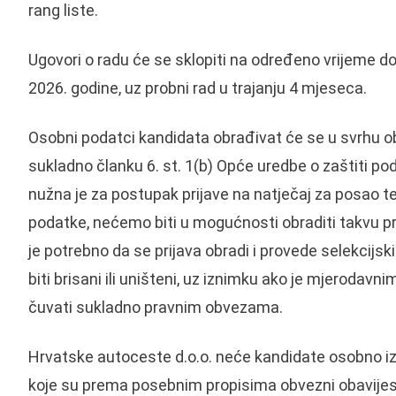
rang liste.
Ugovori o radu će se sklopiti na određeno vrijeme do
2026. godine, uz probni rad u trajanju 4 mjeseca.
Osobni podatci kandidata obrađivat će se u svrhu obr
sukladno članku 6. st. 1(b) Opće uredbe o zaštiti 
nužna je za postupak prijave na natječaj za posao te
podatke, nećemo biti u mogućnosti obraditi takvu prij
je potrebno da se prijava obradi i provede selekcijs
biti brisani ili uništeni, uz iznimku ako je mjeroda
čuvati sukladno pravnim obvezama.
Hrvatske autoceste d.o.o. neće kandidate osobno izv
koje su prema posebnim propisima obvezni obavijestit