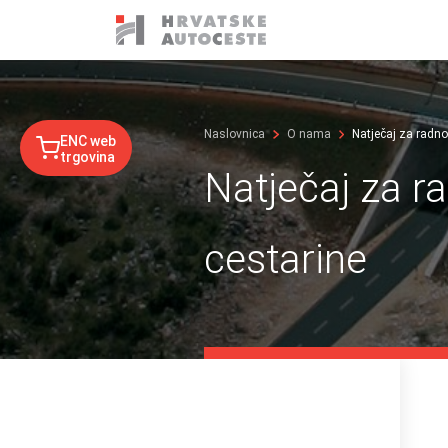
Naslovnica
O nama
Natječaj za radno
ENC web
trgovina
Natječaj za r
cestarine