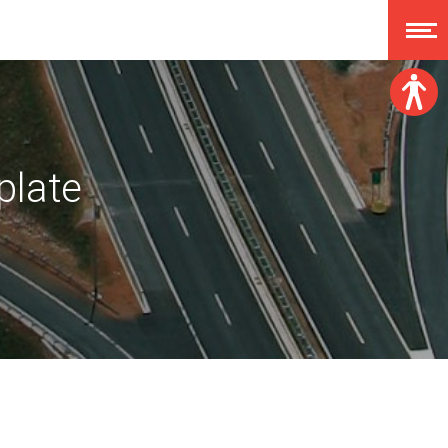
Veličina fonta:
A
plate
A
A
A
Disleksija:
Kontrast:
Poništi izmjene