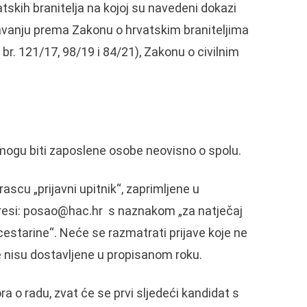
tskih branitelja na kojoj su navedeni dokazi
javanju prema Zakonu o hrvatskim braniteljima
 br. 121/17, 98/19 i 84/21), Zakonu o civilnim
ogu biti zaposlene osobe neovisno o spolu.
ascu „prijavni upitnik“, zaprimljene u
resi:
posao@hac.hr
s naznakom „za natječaj
cestarine“. Neće se razmatrati prijave koje ne
e nisu dostavljene u propisanom roku.
 o radu, zvat će se prvi sljedeći kandidat s