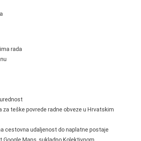
ja
lima rada
dnu
 urednost
a za teške povrede radne obveze u Hrvatskim
na cestovna udaljenost do naplatne postaje
alat Google Maps, sukladno Kolektivnom