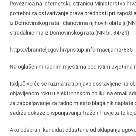
Poveznica na internetsku stranicu Ministarstva hrva
potrebni za ostvarivanje prava prednosti pri zapošl
iz Domovinskog rata i članovima njihovih obitelji (NN
stradalnicima iz Domovinskog rata (NN br. 84/21):
https://branitelji.gov.hr/pristup-informacijama/835
Na oglašenim radnim mjestima pod istim uvjetima m
Isključivo će se razmatrati prijave dostavljene na obr
objavljenom roku u elektronskom obliku na email ad
za zapošljavanje za radno mjesto blagajnik naplate 
sadrže dokaze o ispunjavanju traženih uvjeta te koj
Ako odabrani kandidat odustane od sklapanja ugovora