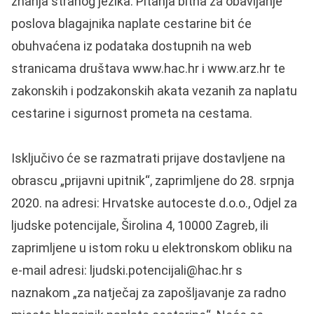
znanja stranog jezika. Pitanja bitna za obavljanje
poslova blagajnika naplate cestarine bit će
obuhvaćena iz podataka dostupnih na web
stranicama društava www.hac.hr i www.arz.hr te
zakonskih i podzakonskih akata vezanih za naplatu
cestarine i sigurnost prometa na cestama.
Isključivo će se razmatrati prijave dostavljene na
obrascu „prijavni upitnik“, zaprimljene do 28. srpnja
2020. na adresi: Hrvatske autoceste d.o.o., Odjel za
ljudske potencijale, Širolina 4, 10000 Zagreb, ili
zaprimljene u istom roku u elektronskom obliku na
e-mail adresi: ljudski.potencijali@hac.hr s
naznakom „za natječaj za zapošljavanje za radno