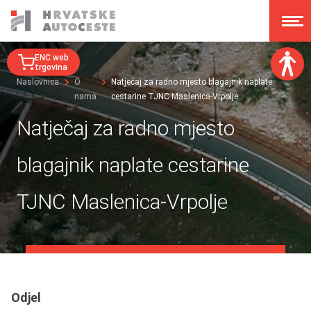
ENC web
trgovina
Naslovnica
O
Natječaj za radno mjesto blagajnik naplate
nama
cestarine TJNC Maslenica-Vrpolje
Veličina fonta:
A
A
Natječaj za radno mjesto
A
A
Disleksija:
blagajnik naplate cestarine
Kontrast:
TJNC Maslenica-Vrpolje
Poništi izmjene
Odjel