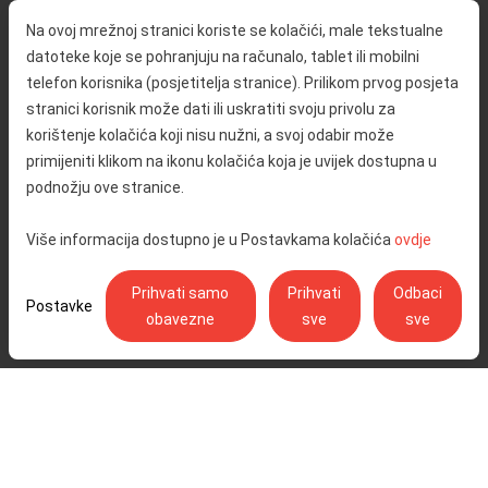
O nama
Promet i sigurnost
Na ovoj mrežnoj stranici koriste se kolačići, male tekstualne
Kontakt
Servisne informacije
datoteke koje se pohranjuju na računalo, tablet ili mobilni
Reklamacija
telefon korisnika (posjetitelja stranice). Prilikom prvog posjeta
stranici korisnik može dati ili uskratiti svoju privolu za
korištenje kolačića koji nisu nužni, a svoj odabir može
Javna nabava
Izjava o pristupačnosti
primijeniti klikom na ikonu kolačića koja je uvijek dostupna u
Odnosi s javnošću
Pravo na pristup informacijama
podnožju ove stranice.
Društvena odgovornost
Politika privatnosti
Više informacija dostupno je u Postavkama kolačića
ovdje
Postavke kolačića
Prihvati samo
Prihvati
Odbaci
Postavke
obavezne
sve
sve
Ulica Stjepana Širole 4, 10 000 Zagreb - Hrvatske autoceste d.o.o.,
OIB: 57500462912
© Copyright 2026. Sva prava pridržana.
Pratite nas na:
YouTube
Instagram