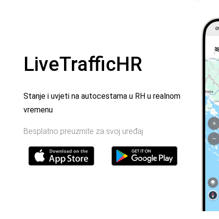
LiveTrafficHR
Stanje i uvjeti na autocestama u RH u realnom
vremenu
Besplatno preuzmite za svoj uređaj