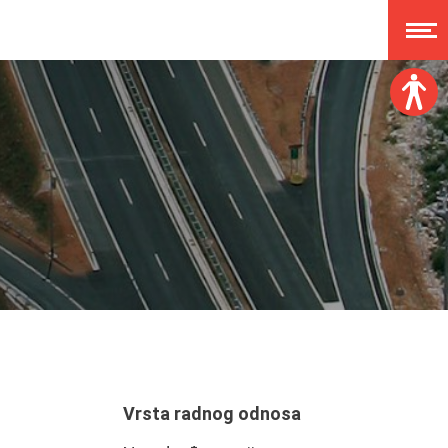
Veličina fonta:
A
A
A
A
Disleksija:
Kontrast:
Poništi izmjene
Vrsta radnog odnosa