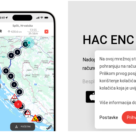
HAC ENC
Na ovoj mrežnoj st
Nadoplata i sve informa
pohranjuju na računa
računu
Prilikom prvog posje
korištenje kolačića
Besplatno preuzmite za s
kolačića koja je uv
Više informacija 
Postavke
Prih