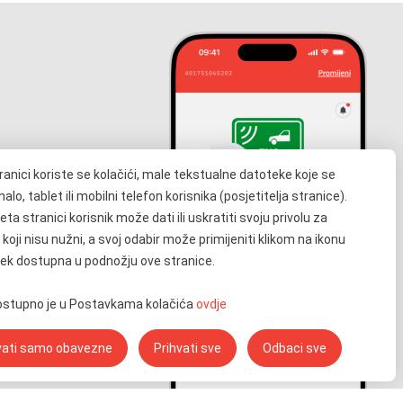
ranici koriste se kolačići, male tekstualne datoteke koje se
cije o Vašem ENC
lo, tablet ili mobilni telefon korisnika (posjetitelja stranice).
ta stranici korisnik može dati ili uskratiti svoju privolu za
 koji nisu nužni, a svoj odabir može primijeniti klikom na ikonu
voj uređaj
ijek dostupna u podnožju ove stranice.
dostupno je u Postavkama kolačića
ovdje
vati samo obavezne
Prihvati sve
Odbaci sve